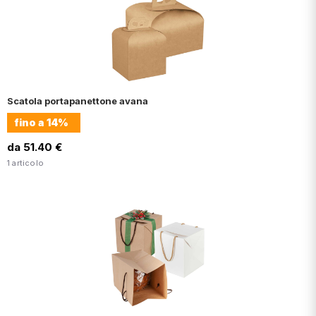
Scatola portapanettone avana
fino a
14%
da 51.40 €
1 articolo