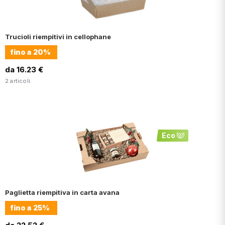
Trucioli riempitivi in cellophane
fino a
20%
da 16.23 €
2 articoli.
Eco
Paglietta riempitiva in carta avana
fino a
25%