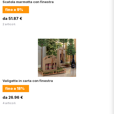
Scatola marmotta con finestra
fino a
9%
da 51.87 €
2 articoli.
Valigette in carta con finestra
fino a
18%
da 26.96 €
4 articoli.