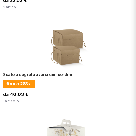
da 22.52 €
2 articoli.
Scatola segreto avana con cordini
fino a
28%
da 40.03 €
1 articolo