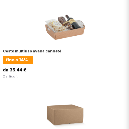
Cesto multiuso avana canneté
fino a
14%
da 35.44 €
2 articoli.