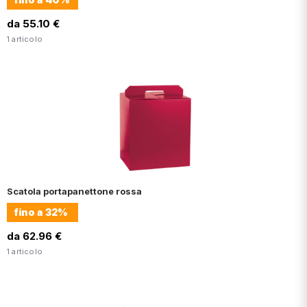
da 55.10 €
1 articolo
Scatola portapanettone rossa
fino a
32%
da 62.96 €
1 articolo