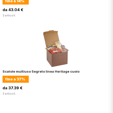
fino a
14%
da 43.04 €
3 articoli.
Scatole multiuso Segreto linea Heritage cuoio
fino a
37%
da 37.39 €
3 articoli.