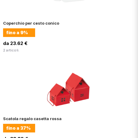
Coperchio per cesto conico
fino a
9%
da 23.62 €
2 articoli.
Scatola regalo casetta rossa
fino a
37%