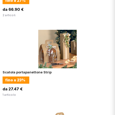
fino a
27%
da 66.90 €
2 articoli.
Scatola portapanettone Strip
fino a
23%
da 27.47 €
1 articolo