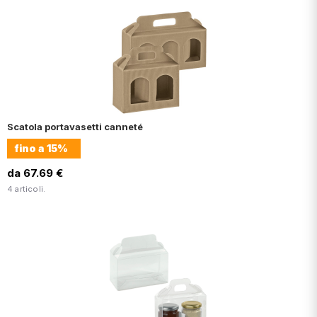
Scatola portavasetti canneté
fino a
15%
da 67.69 €
4 articoli.