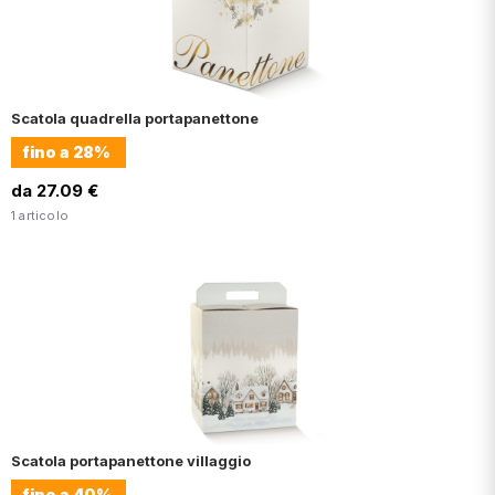
Scatola quadrella portapanettone
fino a
28%
da 27.09 €
1 articolo
Scatola portapanettone villaggio
fino a
40%