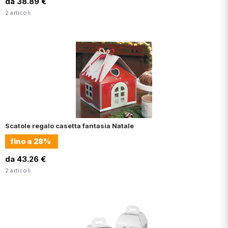
da 38.89 €
2 articoli.
Scatole regalo casetta fantasia Natale
fino a
28%
da 43.26 €
2 articoli.