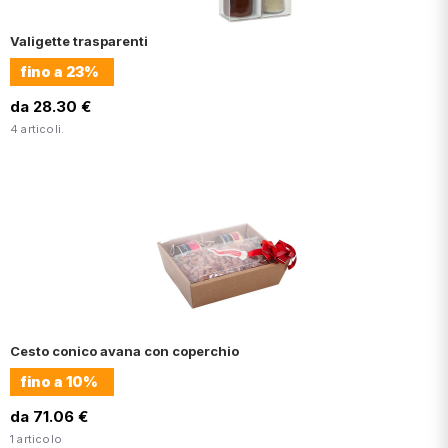
Valigette trasparenti
fino a
23%
da 28.30 €
4 articoli.
Cesto conico avana con coperchio
fino a
10%
da 71.06 €
1 articolo