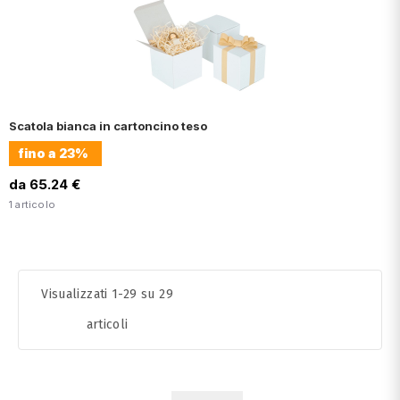
Scatola bianca in cartoncino teso
fino a
23%
da 65.24 €
1 articolo
Visualizzati 1-29 su 29
articoli