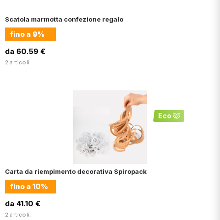
Scatola marmotta confezione regalo
fino a
9%
da 60.59 €
2 articoli.
Eco
Carta da riempimento decorativa Spiropack
fino a
10%
da 41.10 €
2 articoli.