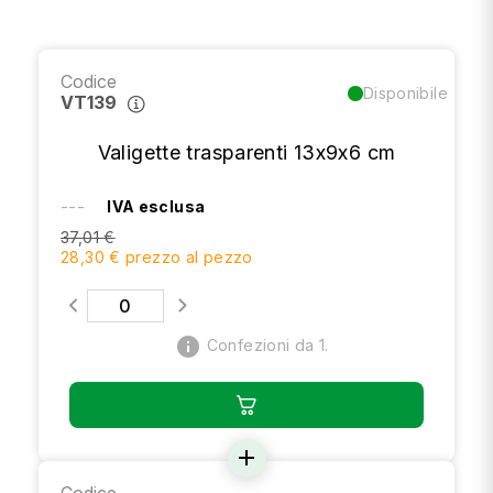
Codice
Disponibile
VT139
Valigette trasparenti 13x9x6 cm
---
IVA esclusa
37,01 €
28,30 € prezzo al pezzo
info
Confezioni da 1.
add
Codice