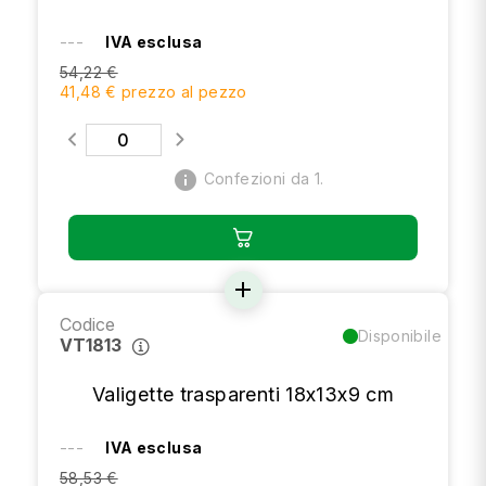
---
IVA esclusa
54,22 €
41,48 € prezzo al pezzo
info
Confezioni da 1.
add
Codice
Disponibile
VT1813
Valigette trasparenti 18x13x9 cm
---
IVA esclusa
58,53 €