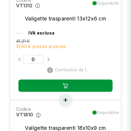
Disponibile
VT1312
Valigette trasparenti 13x12x6 cm
---
IVA esclusa
41,31 €
31,60 € prezzo al pezzo
info
Confezioni da 1.
add
Codice
Disponibile
VT1810
Valigette trasparenti 18x10x9 cm