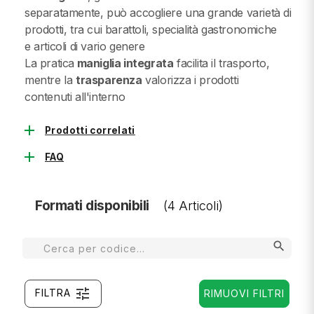
separatamente, può accogliere una grande varietà di
prodotti, tra cui barattoli, specialità gastronomiche
e articoli di vario genere
La pratica
maniglia integrata
facilita il trasporto,
mentre la
trasparenza
valorizza i prodotti
contenuti all'interno
add
Prodotti correlati
add
FAQ
Formati disponibili
(4 Articoli)
search
tune
FILTRA
RIMUOVI FILTRI