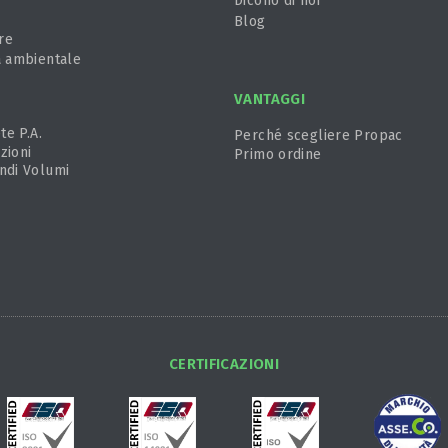
Dicono di noi
Blog
re
a ambientale
VANTAGGI
te P.A.
Perché scegliere Propac
zioni
Primo ordine
ndi Volumi
CERTIFICAZIONI