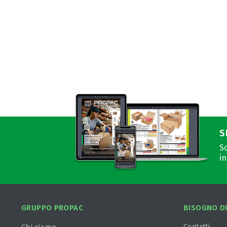
S
Sc
in
GRUPPO PROPAC
BISOGNO DI
Contatti