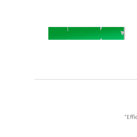
ervizio di
“Eff