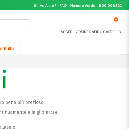
Serve Aiuto?
FAQ
Numero Verde
800 008822
0
ACCEDI
ORDINE RAPIDO
CARRELLO
oritutto
i
stro bene più prezioso.
continuamente a migliorarci e
llaggio.