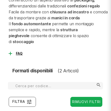
conferiscono un aspetto distintivo al
packaging
,
differenziandosi dalle tradizionali
confezioni regalo
Facile da montare con
chiusura ad incastro
e comoda
da trasportare grazie ai
manici in corda
Il
fondo automontante
permette un montaggio
semplice e rapido, mentre la
struttura
pieghevole
consente di ottimizzare lo spazio
di
stoccaggio
add
FAQ
Formati disponibili
(2 Articoli)
search
tune
FILTRA
RIMUOVI FILTRI