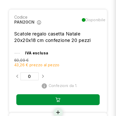
Codice
Disponibile
PAN20CN
Scatole regalo casetta Natale
20x20x18 cm confezione 20 pezzi
---
IVA esclusa
60,09 €
43,26 € prezzo al pezzo
info
Confezioni da 1.
add