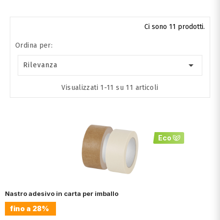
Ci sono 11 prodotti.
Ordina per:

Rilevanza
Visualizzati 1-11 su 11 articoli
Eco
Nastro adesivo in carta per imballo
fino a
28%