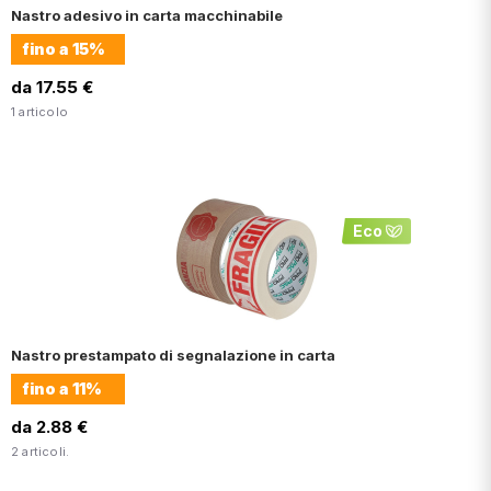
Nastro adesivo in carta macchinabile
fino a
15%
da 17.55 €
1 articolo
Eco
Nastro prestampato di segnalazione in carta
fino a
11%
da 2.88 €
2 articoli.