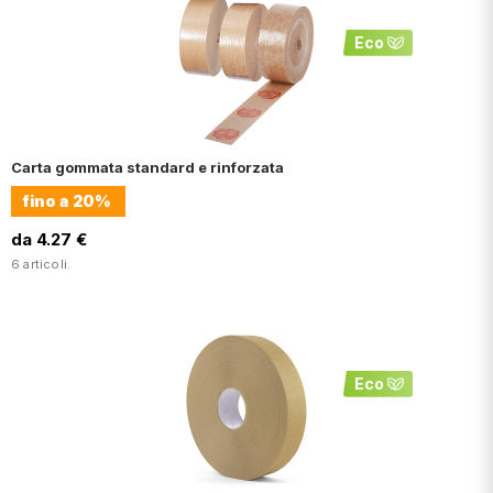
Eco
Carta gommata standard e rinforzata
fino a
20%
da 4.27 €
6 articoli.
Eco