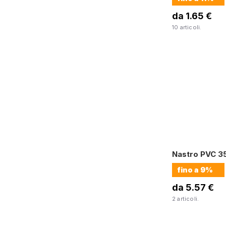
da 1.65 €
10 articoli.
Nastro PVC 3
fino a
9%
da 5.57 €
2 articoli.