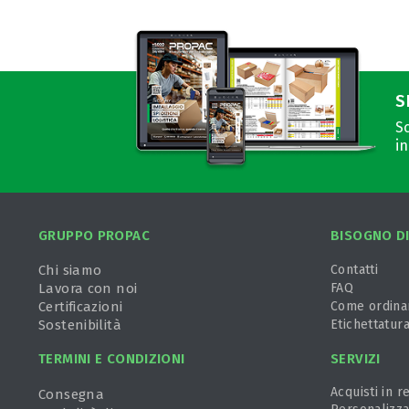
S
Sc
in
GRUPPO PROPAC
BISOGNO DI
Chi siamo
Contatti
Lavora con noi
FAQ
Certificazioni
Come ordina
Sostenibilità
Etichettatur
TERMINI E CONDIZIONI
SERVIZI
Acquisti in re
Consegna