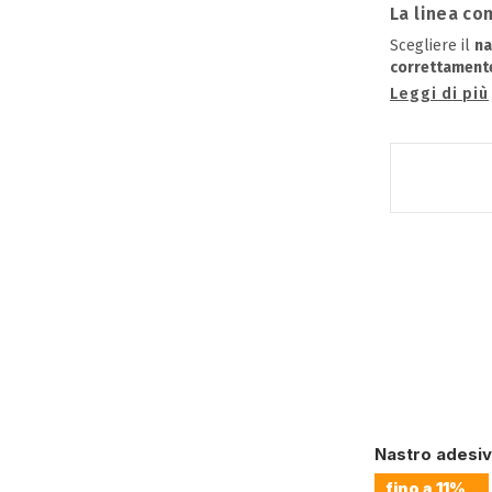
La linea co
Scegliere il
na
correttamente
Leggi di più
Nastro adesi
fino a
11%