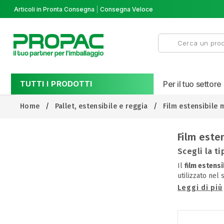
Articoli in Pronta Consegna
Consegna Veloce
TUTTI I PRODOTTI
Per il tuo settore
Home
Pallet, estensibile e reggia
Film estensibile 
Film este
Scegli la t
Il
film estensi
utilizzato nel 
Leggi di più