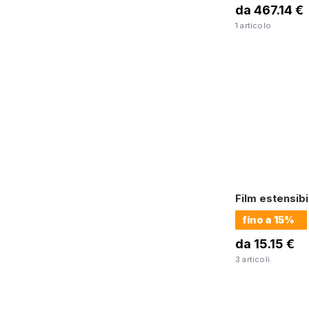
da 467.14 €
1 articolo
Film estensib
fino a
15%
da 15.15 €
3 articoli.