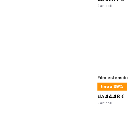
2 articoli.
Film estensibi
fino a
39%
da 44.48 €
2 articoli.