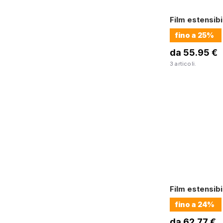
Film estensib
fino a
25%
da 55.95 €
3 articoli.
Film estensib
fino a
24%
da 62.77 €