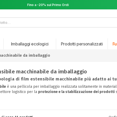
Fino a -20% sul Primo Ordine
Fino a -20% sul Primo Ordine
Imballaggi ecologici
Prodotti personalizzati
Fu
macchinabile da imballaggio
nsibile macchinabile da imballaggio
ipologia di film estensibile macchinabile più adatto ai tu
bile
è una pellicola per imballaggio realizzata solitamente in material
settore logistico per la
protezione e la stabilizzazione dei prodotti
s