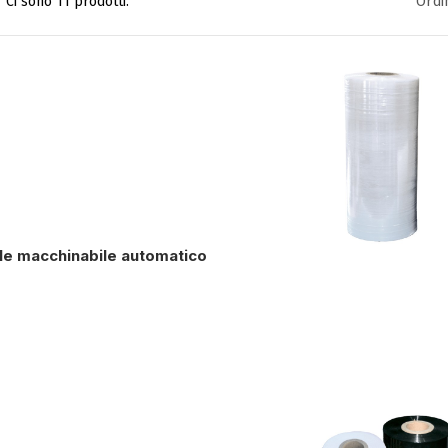
Ci sono 11 prodotti.
Ordi
ile macchinabile automatico