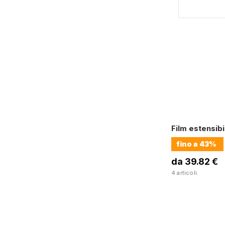
Film estensib
fino a
43%
da 39.82 €
4 articoli.