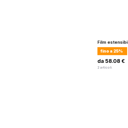
Film estensib
fino a
25%
da 58.08 €
2 articoli.