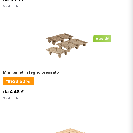
5 articoli.
Eco
Mini pallet in legno pressato
fino a
50%
da 4.48 €
3 articoli.