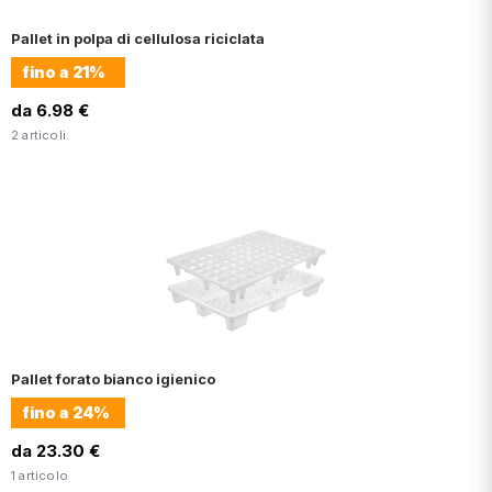
Pallet in polpa di cellulosa riciclata
fino a
21%
da 6.98 €
2 articoli.
Pallet forato bianco igienico
fino a
24%
da 23.30 €
1 articolo