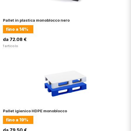
Pallet in plastica monoblocco nero
fino a
14%
da 72.08 €
1 articolo
Pallet igienico HDPE monoblocco
fino a
19%
da 79.50 €