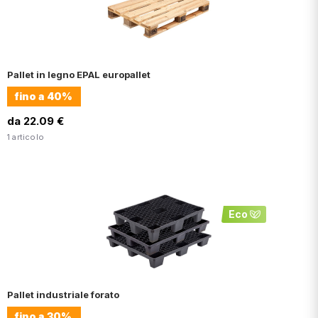
Pallet in legno EPAL europallet
fino a
40%
da 22.09 €
1 articolo
Eco
Pallet industriale forato
fino a
30%