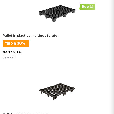
Eco
Pallet in plastica multiuso forato
fino a
30%
da 17.23 €
2 articoli.