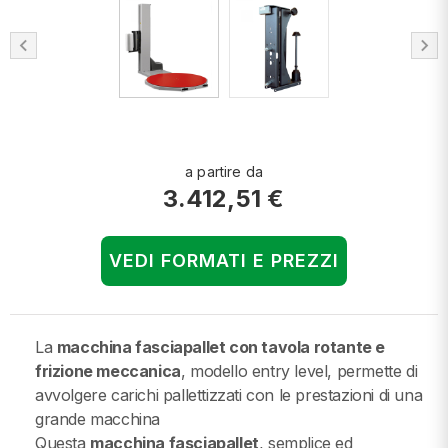
chevron_left
chevron_right
a partire da
3.412,51 €
VEDI FORMATI E PREZZI
La
macchina fasciapallet con tavola rotante e
frizione meccanica
, modello entry level, permette di
avvolgere carichi pallettizzati con le prestazioni di una
grande macchina
Questa
macchina fasciapallet
, semplice ed