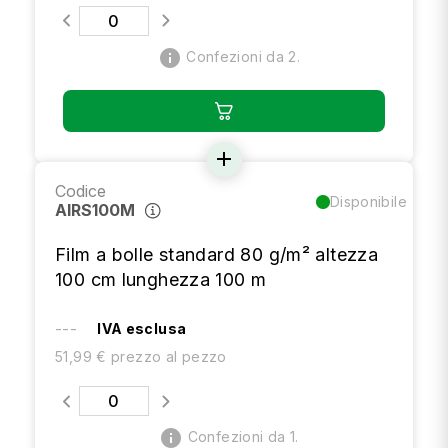
info
Confezioni da 2.
add
Codice
Disponibile
AIRS100M
Film a bolle standard 80 g/m² altezza
100 cm lunghezza 100 m
---
IVA esclusa
51,99 € prezzo al pezzo
info
Confezioni da 1.