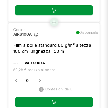
add
Codice
Disponibile
AIRS100A
Film a bolle standard 80 g/m² altezza
100 cm lunghezza 150 m
---
IVA esclusa
80,28 € prezzo al pezzo
info
Confezioni da 1.