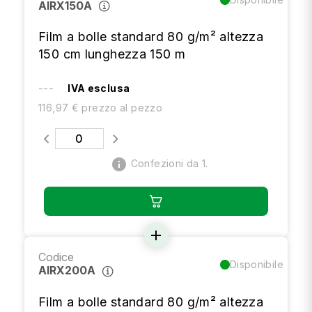
AIRX150A
Film a bolle standard 80 g/m² altezza
150 cm lunghezza 150 m
---
IVA esclusa
116,97 € prezzo al pezzo
info
Confezioni da 1.
add
Codice
Disponibile
AIRX200A
Film a bolle standard 80 g/m² altezza