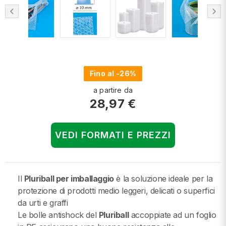
chevron_left
chevron_right
Fino al -26%
a partire da
28,97 €
VEDI FORMATI E PREZZI
Il
Pluriball per imballaggio
è la soluzione ideale per la
protezione di prodotti medio leggeri, delicati o superfici
da urti e graffi
Le bolle antishock del
Pluriball
accoppiate ad un foglio