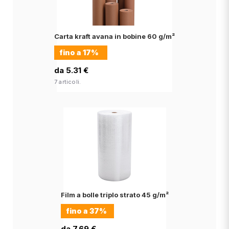
Carta kraft avana in bobine 60 g/m²
fino a
17%
da 5.31 €
7 articoli.
Film a bolle triplo strato 45 g/m²
fino a
37%
da 7.69 €