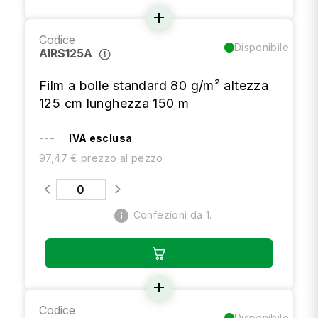
add
Codice
Disponibile
AIRS125A
Film a bolle standard 80 g/m² altezza
125 cm lunghezza 150 m
---
IVA esclusa
97,47 € prezzo al pezzo
info
Confezioni da 1.
add
Codice
Disponibile