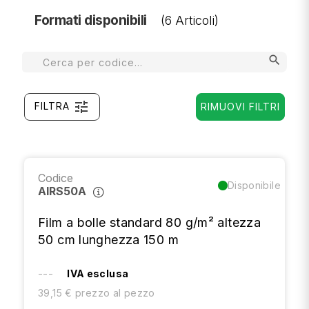
Formati disponibili
(6 Articoli)
search
tune
FILTRA
RIMUOVI FILTRI
Codice
Disponibile
AIRS50A
Film a bolle standard 80 g/m² altezza
50 cm lunghezza 150 m
---
IVA esclusa
39,15 € prezzo al pezzo