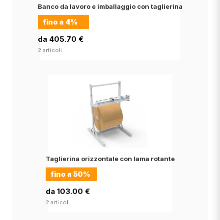
Banco da lavoro e imballaggio con taglierina
fino a
4%
da 405.70 €
2 articoli.
Taglierina orizzontale con lama rotante
fino a
50%
da 103.00 €
2 articoli.