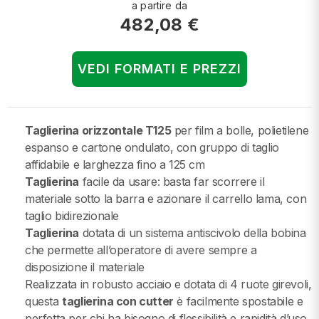
a partire da
482,08 €
VEDI FORMATI E PREZZI
Taglierina orizzontale T125
per film a bolle, polietilene
espanso e cartone ondulato, con gruppo di taglio
affidabile e larghezza fino a 125 cm
Taglierina
facile da usare: basta far scorrere il
materiale sotto la barra e azionare il carrello lama, con
taglio bidirezionale
Taglierina
dotata di un sistema antiscivolo della bobina
che permette all’operatore di avere sempre a
disposizione il materiale
Realizzata in robusto acciaio e dotata di 4 ruote girevoli,
questa
taglierina con cutter
è facilmente spostabile e
perfetta per chi ha bisogno di flessibilità e rapidità d’uso