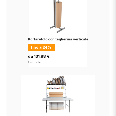
Portarotolo con taglierina verticale
fino a
24%
da 131.88 €
1 articolo