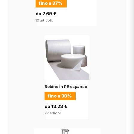
fino a
37%
da 7.69 €
10 articoli.
Bobine in PE espanso
fino a
30%
da 13.23 €
22 articoli.