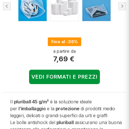
chevron_left
chevron_right
Fino al -36%
a partire da
7,69 €
VEDI FORMATI E PREZZI
Il
pluriball 45 g/m²
è la soluzione ideale
per
l’imballaggio
e la
protezione
di prodotti medio
leggeri, delicati o grandi superfici da urti e graffi
Le bolle antishock del
pluriball
assicurano una buona