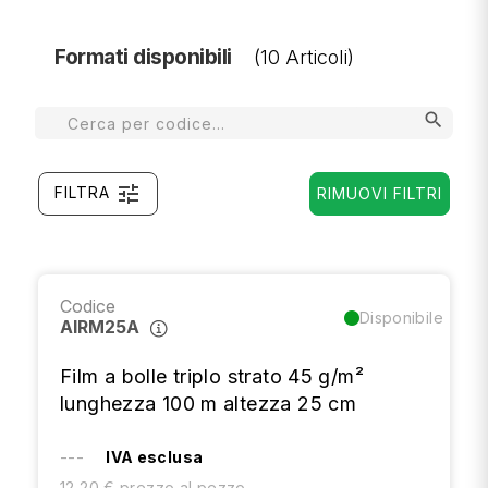
Formati disponibili
(10 Articoli)
search
tune
FILTRA
RIMUOVI FILTRI
Codice
Disponibile
AIRM25A
Film a bolle triplo strato 45 g/m²
lunghezza 100 m altezza 25 cm
---
IVA esclusa
12,20 € prezzo al pezzo