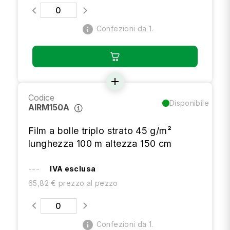
info
Confezioni da 1.
add
Codice
Disponibile
AIRM150A
Film a bolle triplo strato 45 g/m²
lunghezza 100 m altezza 150 cm
---
IVA esclusa
65,82 € prezzo al pezzo
info
Confezioni da 1.