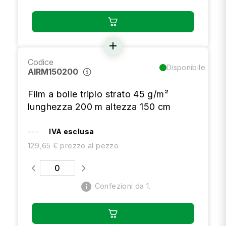
add
Codice
Disponibile
AIRM150200
Film a bolle triplo strato 45 g/m²
lunghezza 200 m altezza 150 cm
---
IVA esclusa
129,65 € prezzo al pezzo
info
Confezioni da 1.