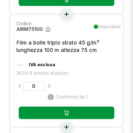
add
Codice
Disponibile
AIRM75100
Film a bolle triplo strato 45 g/m²
lunghezza 100 m altezza 75 cm
---
IVA esclusa
34,04 € prezzo al pezzo
info
Confezioni da 1.
add