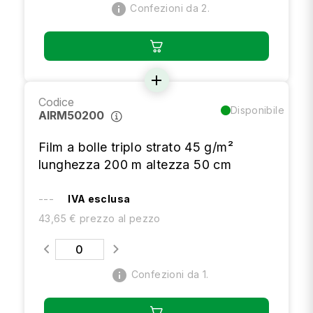
info
Confezioni da 2.
add
Codice
Disponibile
AIRM50200
Film a bolle triplo strato 45 g/m²
lunghezza 200 m altezza 50 cm
---
IVA esclusa
43,65 € prezzo al pezzo
info
Confezioni da 1.