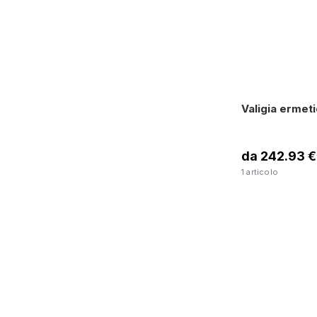
Valigia ermet
da 242.93 €
1 articolo