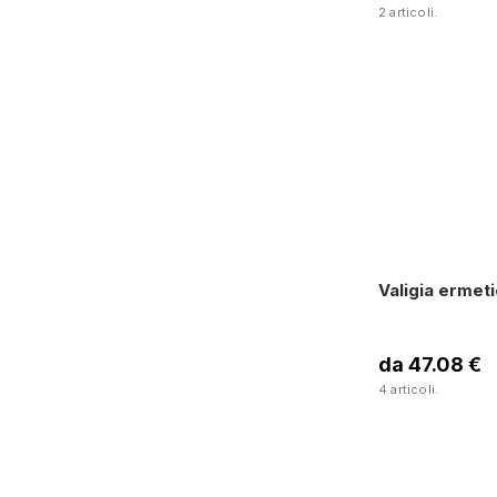
2 articoli.
Valigia ermet
da 47.08 €
4 articoli.