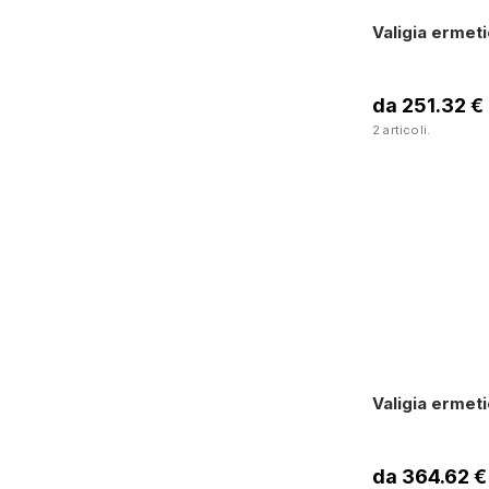
Valigia ermet
da 251.32 €
2 articoli.
Valigia erme
da 364.62 €