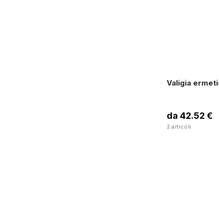
Valigia ermet
da 42.52 €
2 articoli.