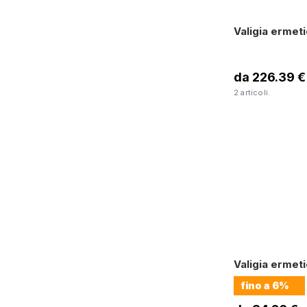
Valigia ermet
da 226.39 €
2 articoli.
Valigia ermet
fino a
6%