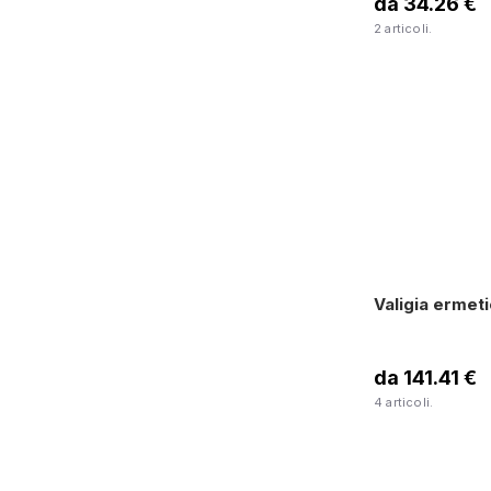
da 34.26 €
2 articoli.
Valigia ermet
da 141.41 €
4 articoli.