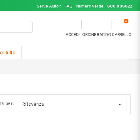
Serve Aiuto?
FAQ
Numero Verde
800 008822
0
ACCEDI
ORDINE RAPIDO
CARRELLO
oritutto

na per:
Rilevanza