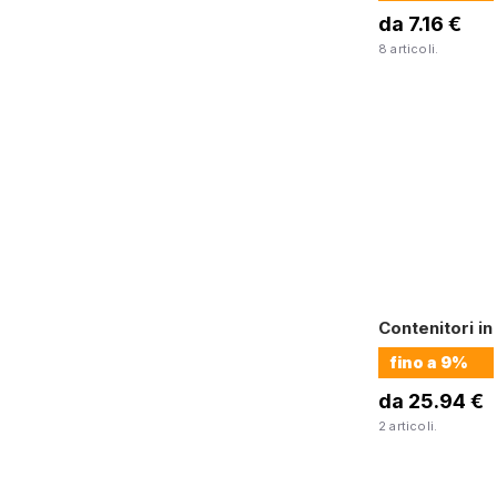
da 7.16 €
8 articoli.
Contenitori in
fino a
9%
da 25.94 €
2 articoli.