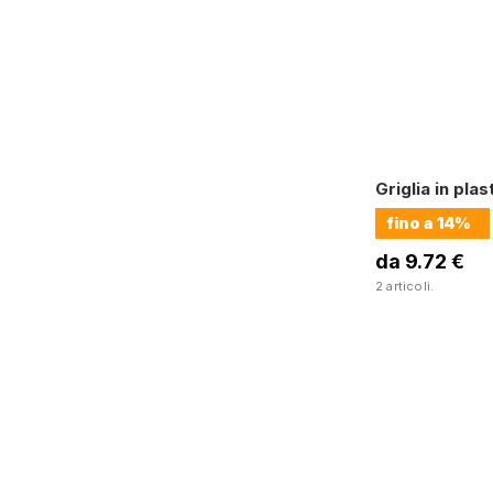
Griglia in pla
fino a
14%
da 9.72 €
2 articoli.