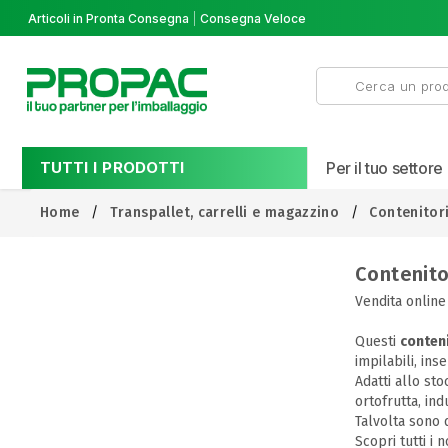
Articoli in Pronta Consegna
Consegna Veloce
TUTTI I PRODOTTI
Per il tuo settore
Home
Transpallet, carrelli e magazzino
Contenitori
Contenitor
Vendita online
Questi
conteni
impilabili, inse
Adatti allo sto
ortofrutta, ind
Talvolta sono 
Scopri tutti i 