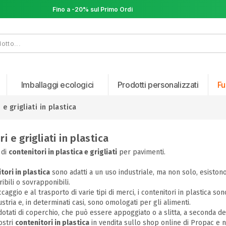
Fino a -20% sul Primo Ordine
Fino a -20% sul Primo Ordine
Imballaggi ecologici
Prodotti personalizzati
Fu
 e grigliati in plastica
i e grigliati in plastica
 di
contenitori in plastica e grigliati
per pavimenti.
tori in plastica
sono adatti a un uso industriale, ma non solo, esiston
ribili o sovrapponibili.
ccaggio e al trasporto di varie tipi di merci, i contenitori in plastica son
ustria e, in determinati casi, sono omologati per gli alimenti.
dotati di coperchio, che può essere appoggiato o a slitta, a seconda de
nostri
contenitori in plastica
in vendita sullo shop online di Propac e n