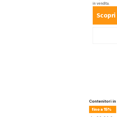
in vendita.
Scopri
Contenitori in 
fino a
15%