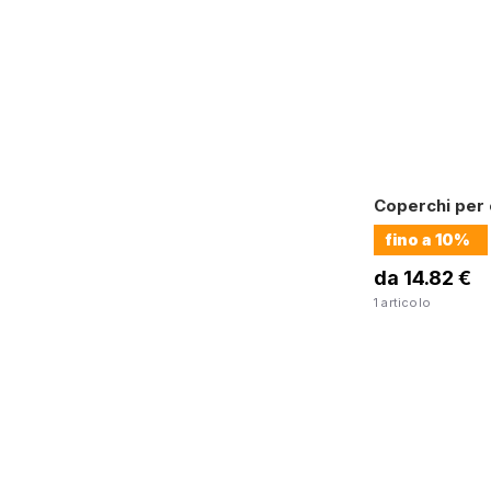
Coperchi per 
fino a
10%
da 14.82 €
1 articolo