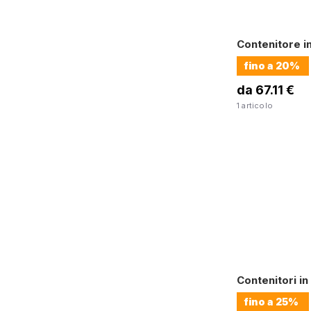
Contenitore in
fino a
20%
da 67.11 €
1 articolo
Contenitori in
fino a
25%