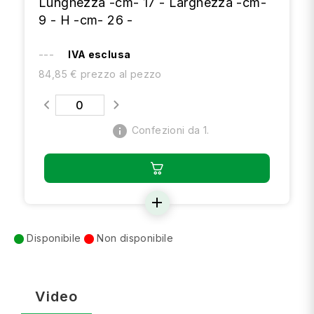
Lunghezza -cm- 17 - Larghezza -cm-
9 - H -cm- 26 -
---
IVA esclusa
84,85 € prezzo al pezzo
info
Confezioni da 1.
add
Disponibile
Non disponibile
Video