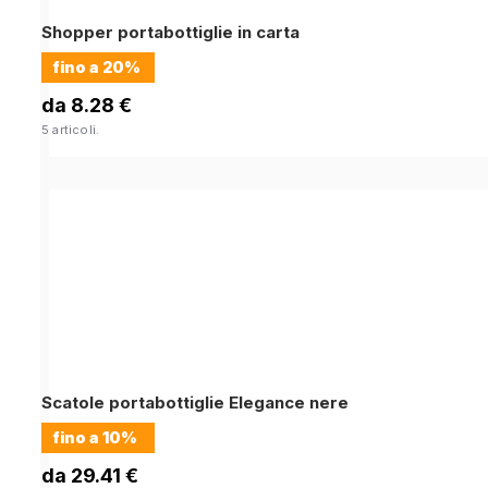
Shopper portabottiglie in carta
fino a
20%
da 8.28 €
5 articoli.
Scatole portabottiglie Elegance nere
fino a
10%
da 29.41 €