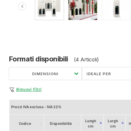
chevron_left
Formati disponibili
(4 Articoli)
DIMENSIONI
Rimuovi filtri
Prezzi IVA esclusa - IVA 22%
Lungh
Largh
Codice
Disponibilità
H
cm
cm