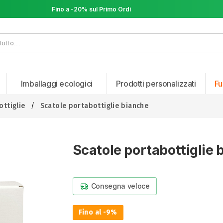
Fino a -20% sul Primo Ordine
Fino a -20% sul Primo Ordine
Imballaggi ecologici
Prodotti personalizzati
Fu
ottiglie
Scatole portabottiglie bianche
Scatole portabottiglie
Consegna veloce
Fino al -9%