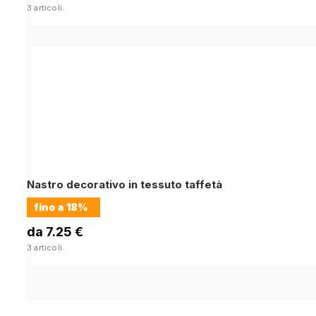
3 articoli.
Nastro decorativo in tessuto taffetà
fino a
18%
da 7.25 €
3 articoli.