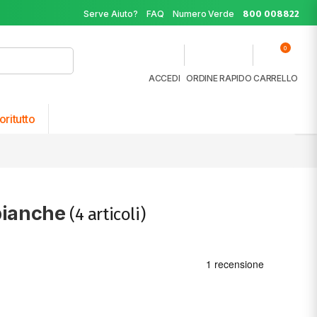
Serve Aiuto?
FAQ
Numero Verde
800 008822
0
ACCEDI
ORDINE RAPIDO
CARRELLO
oritutto
 bianche
(4 articoli)