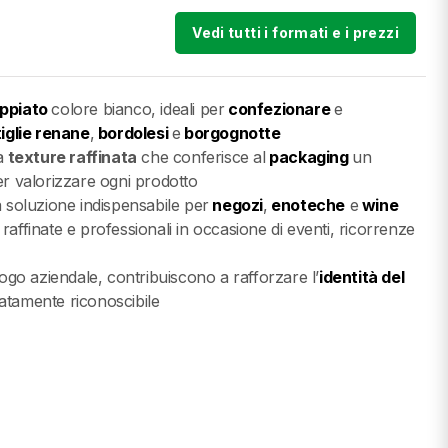
Vedi tutti i formati e i prezzi
oppiato
colore bianco, ideali per
confezionare
e
iglie renane
,
bordolesi
e
borgognotte
a
texture raffinata
che conferisce al
packaging
un
er valorizzare ogni prodotto
a soluzione indispensabile per
negozi
,
enoteche
e
wine
raffinate e professionali in occasione di eventi, ricorrenze
logo aziendale, contribuiscono a rafforzare l’
identità del
iatamente riconoscibile