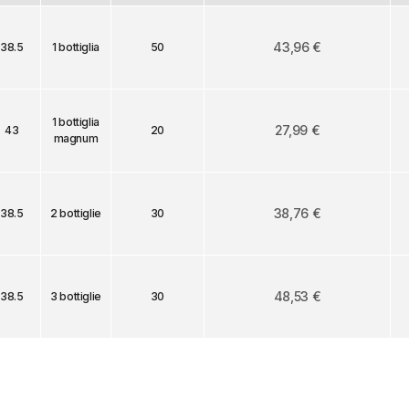
43,96 €
38.5
1 bottiglia
50
1 bottiglia
27,99 €
43
20
magnum
38,76 €
38.5
2 bottiglie
30
48,53 €
38.5
3 bottiglie
30