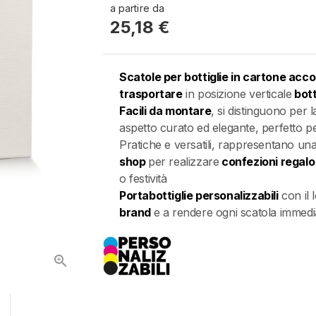
a partire da
25,18 €
Scatole per bottiglie in cartone acc
trasportare
in posizione verticale
bott
Facili da montare
, si distinguono per l
aspetto curato ed elegante, perfetto p
Pratiche e versatili, rappresentano un
shop
per realizzare
confezioni regalo
o festività
Portabottiglie personalizzabili
con il 
brand
e a rendere ogni scatola immed
