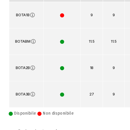
BOTA1B
9
9
BOTABM
11.5
11.5
BOTA2B
18
9
BOTA3B
27
9
Disponibile
Non disponibile