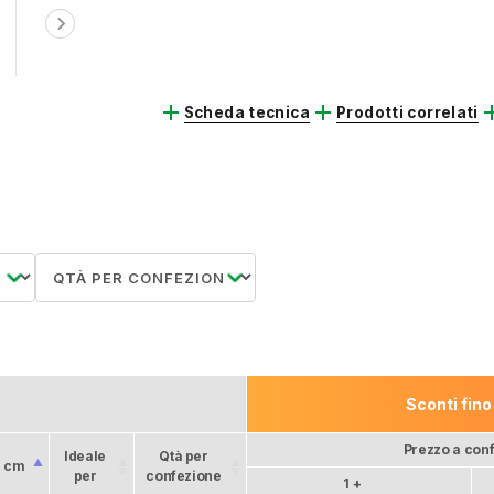
chevron_right
add
add
a
Scheda tecnica
Prodotti correlati
Sconti fino
Prezzo a con
Ideale
Qtà per
 cm
per
confezione
1 +