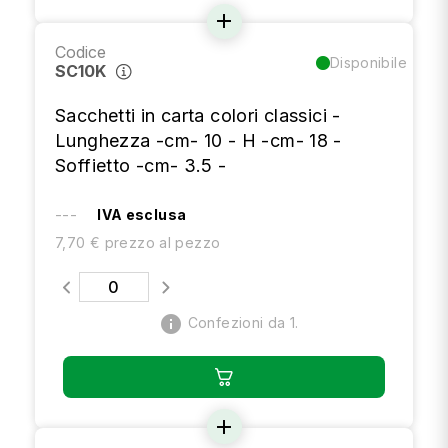
add
Codice
Disponibile
SC10K
Sacchetti in carta colori classici -
Lunghezza -cm- 10 - H -cm- 18 -
Soffietto -cm- 3.5 -
---
IVA esclusa
7,70 € prezzo al pezzo
info
Confezioni da 1.
add