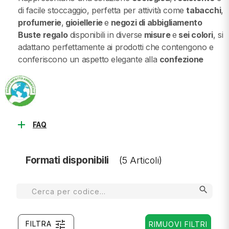
di facile stoccaggio, perfetta per attività come
tabacchi
,
profumerie
,
gioiellerie
e
negozi di abbigliamento
Buste regalo
disponibili in diverse
misure
e
sei colori
, si
adattano perfettamente ai prodotti che contengono e
conferiscono un aspetto elegante alla
confezione
add
FAQ
Formati disponibili
(5 Articoli)
search
tune
FILTRA
RIMUOVI FILTRI