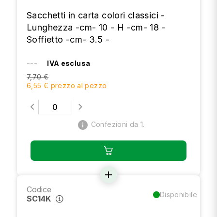
Sacchetti in carta colori classici -
Lunghezza -cm- 10 - H -cm- 18 -
Soffietto -cm- 3.5 -
---
IVA esclusa
7,70 €
6,55 € prezzo al pezzo
info
Confezioni da 1.
add
Codice
Disponibile
SC14K