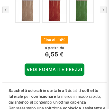
chevron_left
chevron_right
Fino al -14%
a partire da
6,55 €
VEDI FORMATI E PREZZI
Sacchetti colorati in carta kraft
dotati di
soffietto
laterale
per
confezionare
la merce in modo rapido,
garantendo al contempo un’ottima capienza
Rappresentano una soluzione
ecologica
,
resistente
e