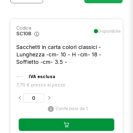
Codice
Disponibile
SC10B
Sacchetti in carta colori classici -
Lunghezza -cm- 10 - H -cm- 18 -
Soffietto -cm- 3.5 -
---
IVA esclusa
7,70 € prezzo al pezzo
info
Confezioni da 1.