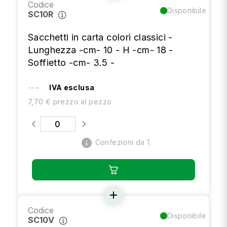
Codice
Disponibile
SC10R
Sacchetti in carta colori classici -
Lunghezza -cm- 10 - H -cm- 18 -
Soffietto -cm- 3.5 -
---
IVA esclusa
7,70 € prezzo al pezzo
info
Confezioni da 1.
add
Codice
Disponibile
SC10V