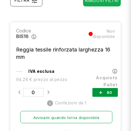
tune
FILTRA
RIMUOVI FILTRI
Codice
Non
BIS16
disponibile
Reggia tessile rinforzata larghezza 16
mm
---
IVA esclusa
Acquisto
94,28 € prezzo al pezzo
Pallet
80
add
info
Confezioni da 1.
Avvisami quando torna disponibile