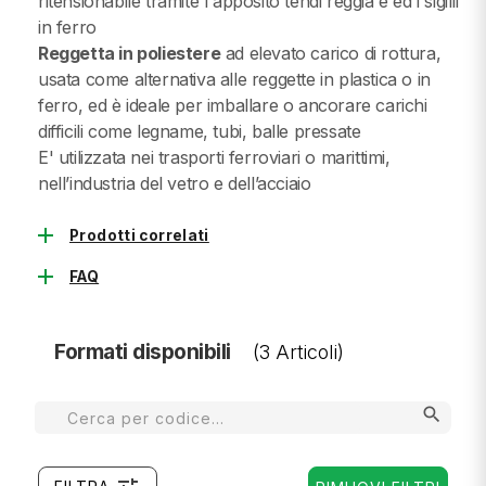
ritensionabile tramite l'apposito tendi reggia e ed i sigilli
in ferro
Reggetta in poliestere
ad elevato carico di rottura,
usata come alternativa alle reggette in plastica o in
ferro, ed è ideale per imballare o ancorare carichi
difficili come legname, tubi, balle pressate
E' utilizzata nei trasporti ferroviari o marittimi,
nell’industria del vetro e dell’acciaio
add
Prodotti correlati
add
FAQ
Formati disponibili
(3 Articoli)
search