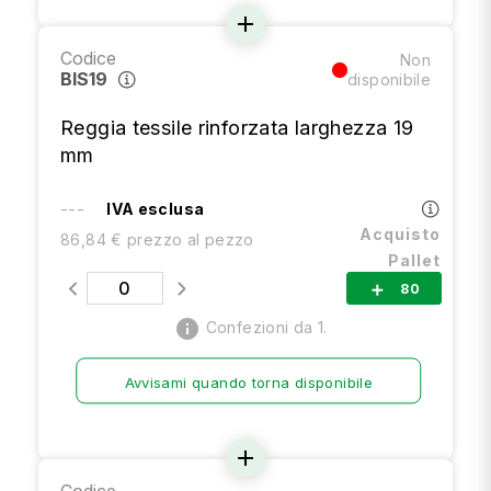
add
Codice
Non
BIS19
disponibile
Reggia tessile rinforzata larghezza 19
mm
---
IVA esclusa
Acquisto
86,84 € prezzo al pezzo
Pallet
80
add
info
Confezioni da 1.
Avvisami quando torna disponibile
add