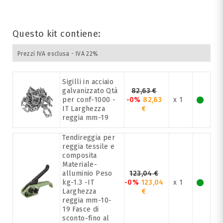
Questo kit contiene:
Prezzi IVA esclusa - IVA 22%
Sigilli in acciaio
galvanizzato Qtà
82,63 €
per conf-1000 -
-0%
82,63
x 1
IT Larghezza
€
reggia mm-19
Tendireggia per
reggia tessile e
composita
Materiale-
alluminio Peso
123,04 €
kg-1.3 -IT
-0%
123,04
x 1
Larghezza
€
reggia mm-10-
19 Fasce di
sconto-fino al