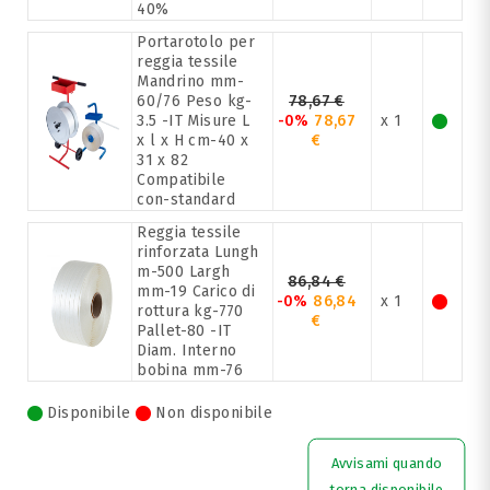
40%
Portarotolo per
reggia tessile
Mandrino mm-
60/76 Peso kg-
78,67 €
3.5 -IT Misure L
-0%
78,67
x 1
x l x H cm-40 x
€
31 x 82
Compatibile
con-standard
Reggia tessile
rinforzata Lungh
m-500 Largh
86,84 €
mm-19 Carico di
-0%
86,84
x 1
rottura kg-770
€
Pallet-80 -IT
Diam. Interno
bobina mm-76
Disponibile
Non disponibile
Avvisami quando
torna disponibile