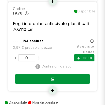
add
Codice
Disponibile
FA78
Fogli intercalari antiscivolo plastificati
70x110 cm
---
IVA esclusa
Acquisto
0,97 € prezzo al pezzo
Pallet
3800
add
info
Confezioni da 250.
add
Disponibile
Non disponibile