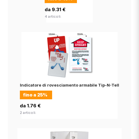
da 9.31 €
4 articoli.
Indicatore di rovesciamento armabile Tip-N-Tell
fino a
25%
da 1.76 €
2 articoli.