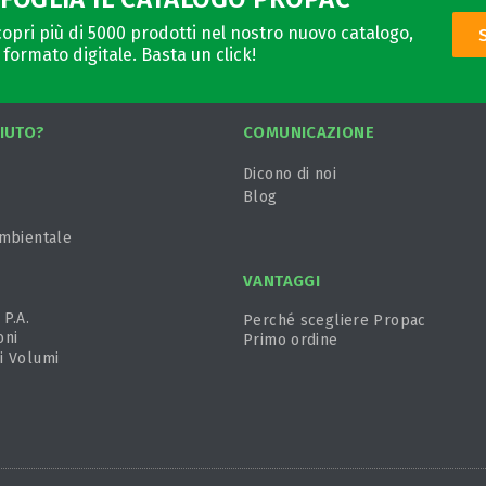
opri più di 5000 prodotti nel nostro nuovo catalogo,
 formato digitale. Basta un click!
IUTO?
COMUNICAZIONE
Dicono di noi
Blog
ambientale
VANTAGGI
 P.A.
Perché scegliere Propac
oni
Primo ordine
i Volumi