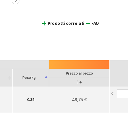
chevron_right
add
add
Prodotti correlati
FAQ
Prezzo al pezzo
Peso kg
1 +
48,75 €
0.35