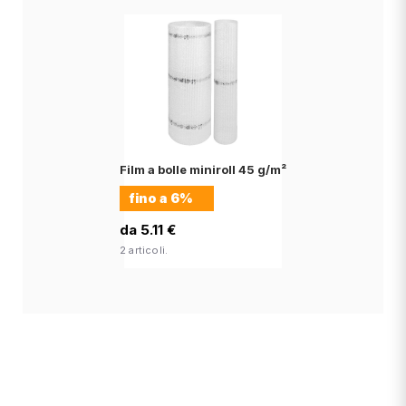
Film a bolle miniroll 45 g/m²
fino a
6%
da 5.11 €
2 articoli.