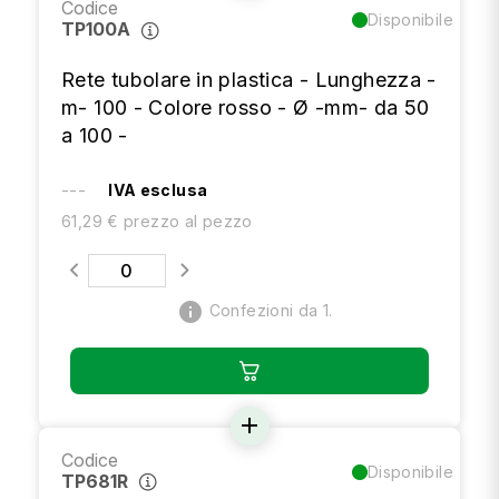
Codice
Disponibile
TP100A
Rete tubolare in plastica - Lunghezza -
m- 100 - Colore rosso - Ø -mm- da 50
a 100 -
---
IVA esclusa
61,29 € prezzo al pezzo
info
Confezioni da 1.
add
Codice
Disponibile
TP681R