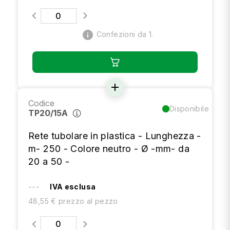
info
Confezioni da 1.
add
Codice
Disponibile
TP20/15A
Rete tubolare in plastica - Lunghezza -
m- 250 - Colore neutro - Ø -mm- da
20 a 50 -
---
IVA esclusa
48,55 € prezzo al pezzo