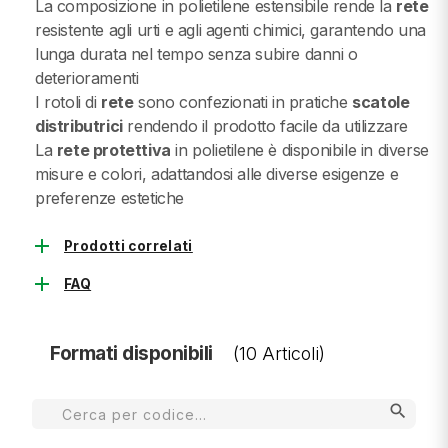
La composizione in polietilene estensibile rende la
rete
resistente agli urti e agli agenti chimici, garantendo una
lunga durata nel tempo senza subire danni o
deterioramenti
I rotoli di
rete
sono confezionati in pratiche
scatole
distributrici
rendendo il prodotto facile da utilizzare
La
rete protettiva
in polietilene è disponibile in diverse
misure e colori, adattandosi alle diverse esigenze e
preferenze estetiche
add
Prodotti correlati
add
FAQ
Formati disponibili
(10 Articoli)
search