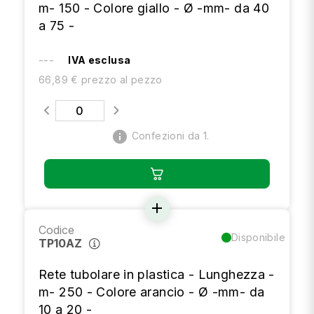
m- 150 - Colore giallo - Ø -mm- da 40
a 75 -
---
IVA esclusa
66,89 € prezzo al pezzo
info
Confezioni da 1.
add
Codice
Disponibile
TP10AZ
Rete tubolare in plastica - Lunghezza -
m- 250 - Colore arancio - Ø -mm- da
10 a 20 -