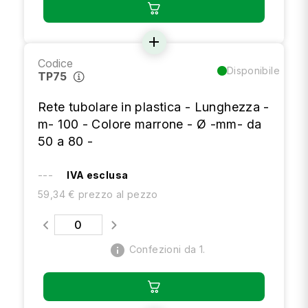
add
Codice
Disponibile
TP75
Rete tubolare in plastica - Lunghezza -
m- 100 - Colore marrone - Ø -mm- da
50 a 80 -
---
IVA esclusa
59,34 € prezzo al pezzo
info
Confezioni da 1.