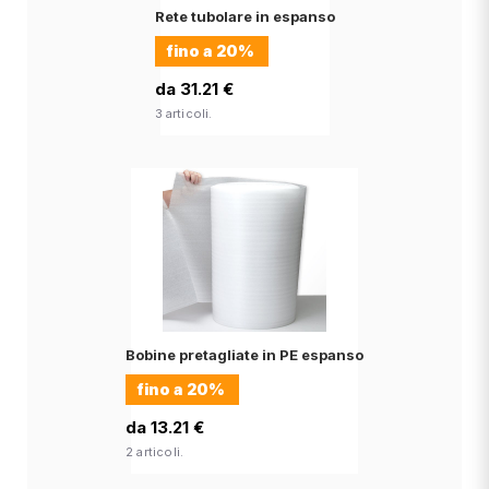
Rete tubolare in espanso
fino a
20%
da 31.21 €
3 articoli.
Bobine pretagliate in PE espanso
fino a
20%
da 13.21 €
2 articoli.