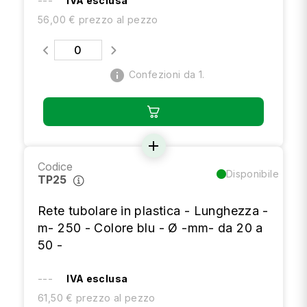
---
IVA esclusa
56,00 € prezzo al pezzo
info
Confezioni da 1.
add
Codice
Disponibile
TP25
Rete tubolare in plastica - Lunghezza -
m- 250 - Colore blu - Ø -mm- da 20 a
50 -
---
IVA esclusa
61,50 € prezzo al pezzo