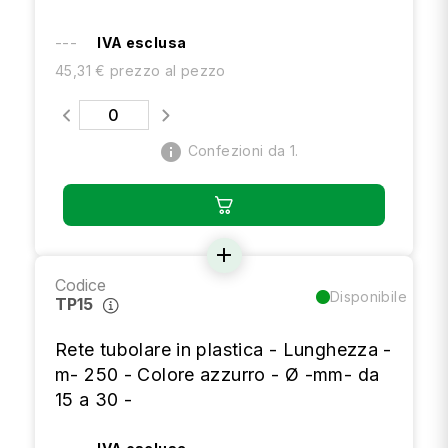
---
IVA esclusa
45,31 € prezzo al pezzo
info
Confezioni da 1.
add
Codice
Disponibile
TP15
Rete tubolare in plastica - Lunghezza -
m- 250 - Colore azzurro - Ø -mm- da
15 a 30 -