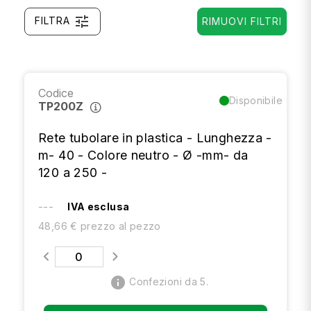
tune
FILTRA
RIMUOVI FILTRI
Codice
Disponibile
TP200Z
Rete tubolare in plastica - Lunghezza -
m- 40 - Colore neutro - Ø -mm- da
120 a 250 -
---
IVA esclusa
48,66 € prezzo al pezzo
info
Confezioni da 5.