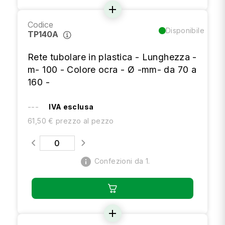
add
Codice
Disponibile
TP140A
Rete tubolare in plastica - Lunghezza -
m- 100 - Colore ocra - Ø -mm- da 70 a
160 -
---
IVA esclusa
61,50 € prezzo al pezzo
info
Confezioni da 1.
add