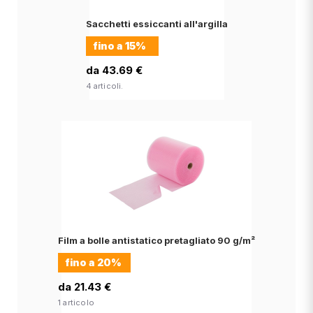
Sacchetti essiccanti all'argilla
fino a
15%
da 43.69 €
4 articoli.
Film a bolle antistatico pretagliato 90 g/m²
fino a
20%
da 21.43 €
1 articolo