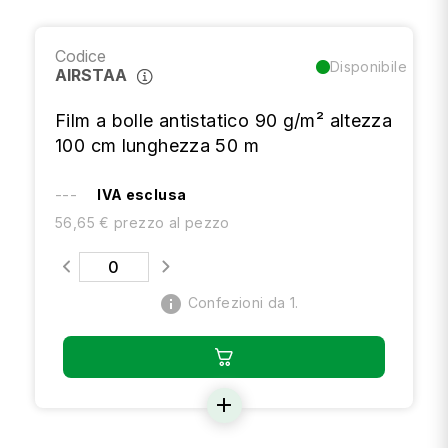
Codice
Disponibile
AIRSTAA
Film a bolle antistatico 90 g/m² altezza
100 cm lunghezza 50 m
---
IVA esclusa
56,65 € prezzo al pezzo
info
Confezioni da 1.
add