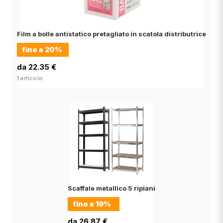
Film a bolle antistatico pretagliato in scatola distributrice
fino a
20%
da 22.35 €
1 articolo
Scaffale metallico 5 ripiani
fino a
19%
da 26.87 €