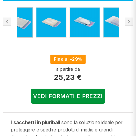
chevron_left
chevron_right
Fino al -29%
a partire da
25,23 €
VEDI FORMATI E PREZZI
I
sacchetti in pluriball
sono la soluzione ideale per
proteggere e spedire prodotti di medie e grandi