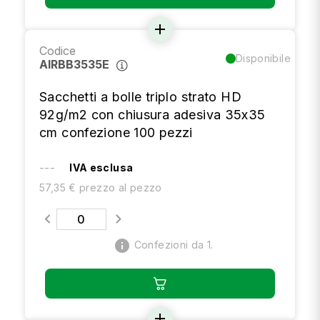
add
Codice
Disponibile
AIRBB3535E
Sacchetti a bolle triplo strato HD
92g/m2 con chiusura adesiva 35x35
cm confezione 100 pezzi
---
IVA esclusa
57,35 € prezzo al pezzo
info
Confezioni da 1.
add