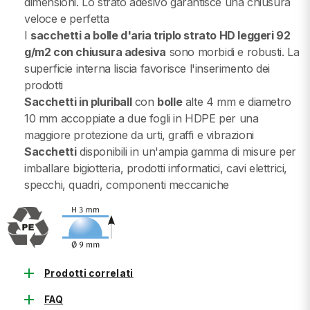
dimensioni. Lo strato adesivo garantisce una chiusura
veloce e perfetta
I
sacchetti a bolle d'aria triplo strato HD leggeri 92
g/m2 con chiusura adesiva
sono morbidi e robusti. La
superficie interna liscia favorisce l'inserimento dei
prodotti
Sacchetti in pluriball
con
bolle
alte 4 mm e diametro
10 mm accoppiate a due fogli in HDPE per una
maggiore protezione da urti, graffi e vibrazioni
Sacchetti
disponibili in un'ampia gamma di misure per
imballare bigiotteria, prodotti informatici, cavi elettrici,
specchi, quadri, componenti meccaniche
add
Prodotti correlati
add
FAQ