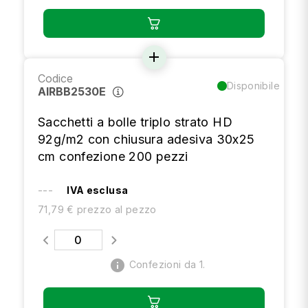
add
Codice
Disponibile
AIRBB2530E
Sacchetti a bolle triplo strato HD
92g/m2 con chiusura adesiva 30x25
cm confezione 200 pezzi
---
IVA esclusa
71,79 € prezzo al pezzo
info
Confezioni da 1.