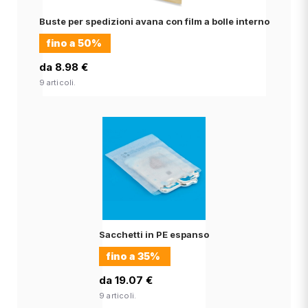
Buste per spedizioni avana con film a bolle interno
fino a
50%
da 8.98 €
9 articoli.
Sacchetti in PE espanso
fino a
35%
da 19.07 €
9 articoli.