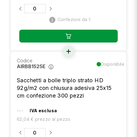
info
Confezioni da 1.
add
Codice
Disponibile
AIRBB1525E
Sacchetti a bolle triplo strato HD
92g/m2 con chiusura adesiva 25x15
cm confezione 300 pezzi
---
IVA esclusa
62,04 € prezzo al pezzo