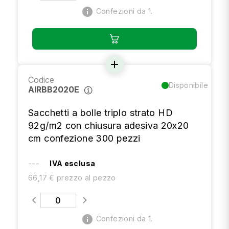
info
Confezioni da 1.
add
Codice
Disponibile
AIRBB2020E
Sacchetti a bolle triplo strato HD
92g/m2 con chiusura adesiva 20x20
cm confezione 300 pezzi
---
IVA esclusa
66,17 € prezzo al pezzo
info
Confezioni da 1.