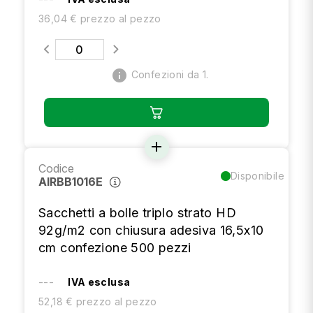
36,04 € prezzo al pezzo
info
Confezioni da 1.
add
Codice
Disponibile
AIRBB1016E
Sacchetti a bolle triplo strato HD
92g/m2 con chiusura adesiva 16,5x10
cm confezione 500 pezzi
---
IVA esclusa
52,18 € prezzo al pezzo