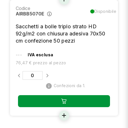
Codice
Disponibile
AIRBB5070E
Sacchetti a bolle triplo strato HD
92g/m2 con chiusura adesiva 70x50
cm confezione 50 pezzi
---
IVA esclusa
76,47 € prezzo al pezzo
info
Confezioni da 1.
add