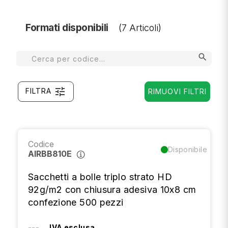
Formati disponibili
(7 Articoli)
search
tune
FILTRA
RIMUOVI FILTRI
Codice
Disponibile
AIRBB810E
Sacchetti a bolle triplo strato HD
92g/m2 con chiusura adesiva 10x8 cm
confezione 500 pezzi
---
IVA esclusa