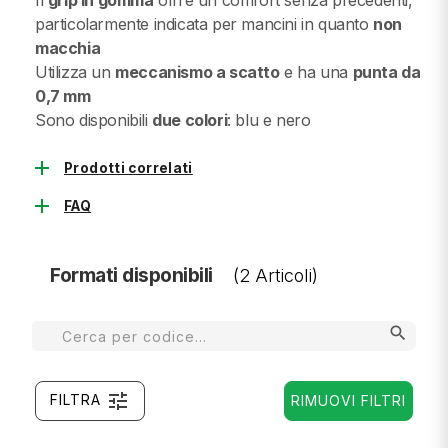
Il
grip in gomma
offre un comfort senza precedenti,
particolarmente indicata per mancini in quanto
non
macchia
Utilizza un
meccanismo a scatto
e ha una
punta da
0,7 mm
Sono disponibili
due colori
: blu e nero
add
Prodotti correlati
add
FAQ
Formati disponibili
(2 Articoli)
search
tune
FILTRA
RIMUOVI FILTRI