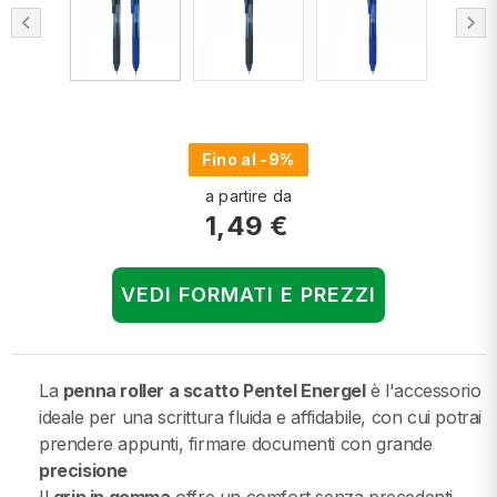
chevron_left
chevron_right
Fino al -9%
a partire da
1,49 €
VEDI FORMATI E PREZZI
La
penna roller a scatto Pentel Energel
è l'accessorio
ideale per una scrittura fluida e affidabile, con cui potrai
prendere appunti, firmare documenti con grande
precisione