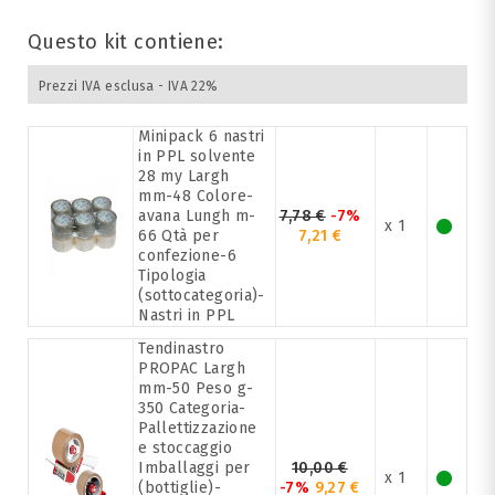
Questo kit contiene:
Prezzi IVA esclusa - IVA 22%
Minipack 6 nastri
in PPL solvente
28 my Largh
mm-48 Colore-
avana Lungh m-
7,78 €
-7%
x 1
66 Qtà per
7,21 €
confezione-6
Tipologia
(sottocategoria)-
Nastri in PPL
Tendinastro
PROPAC Largh
mm-50 Peso g-
350 Categoria-
Pallettizzazione
e stoccaggio
Imballaggi per
10,00 €
x 1
(bottiglie)-
-7%
9,27 €