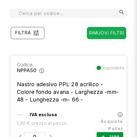
search
tune
FILTRA
RIMUOVI FILTRI
Codice
Disponibile
NPPA50
Nastro adesivo PPL 28 acrilico -
Colore fondo avana - Larghezza -mm-
48 - Lunghezza -m- 66 -
---
IVA esclusa
Acquisto
1,40 € prezzo al pezzo
Pallet
1188