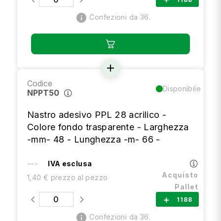
add
info
Confezioni da 36.
add
Codice
Disponibile
NPPT50
Nastro adesivo PPL 28 acrilico -
Colore fondo trasparente - Larghezza
-mm- 48 - Lunghezza -m- 66 -
---
IVA esclusa
Acquisto
1,40 € prezzo al pezzo
Pallet
1188
add
info
Confezioni da 36.