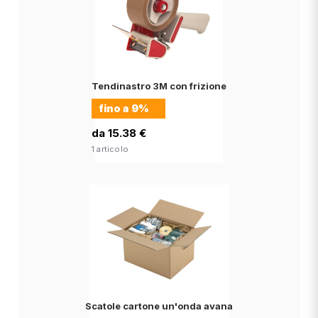
Tendinastro 3M con frizione
fino a
9%
da 15.38 €
1 articolo
Scatole cartone un'onda avana