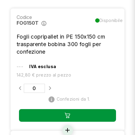
Codice
Disponibile
FOG150T
Fogli copripallet in PE 150x150 cm
trasparente bobina 300 fogli per
confezione
---
IVA esclusa
142,80 € prezzo al pezzo
info
Confezioni da 1.
add