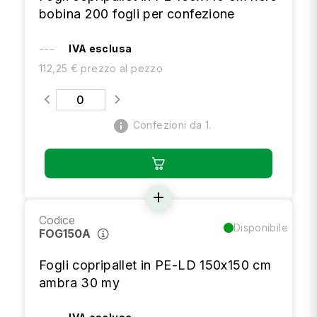
bobina 200 fogli per confezione
---
IVA esclusa
112,25 € prezzo al pezzo
info
Confezioni da 1.
add
Codice
Disponibile
FOG150A
Fogli copripallet in PE-LD 150x150 cm
ambra 30 my