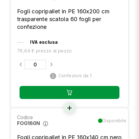
Fogli copripallet in PE 160x200 cm
trasparente scatola 60 fogli per
confezione
---
IVA esclusa
76,64 € prezzo al pezzo
info
Confezioni da 1.
add
Codice
Disponibile
FOG160N
Fogli copripallet in PE 160x140 cm nero