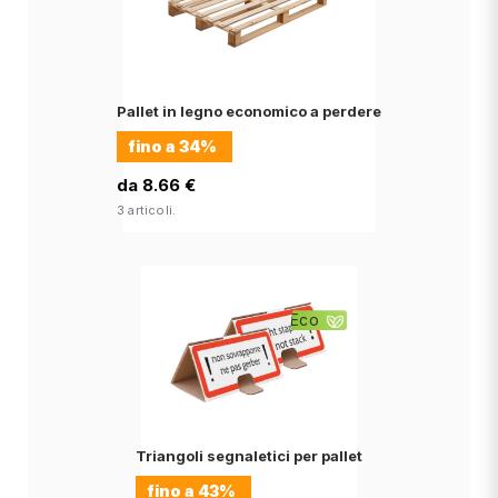
Pallet in legno economico a perdere
fino a
34%
da 8.66 €
3 articoli.
Eco
Triangoli segnaletici per pallet
fino a
43%