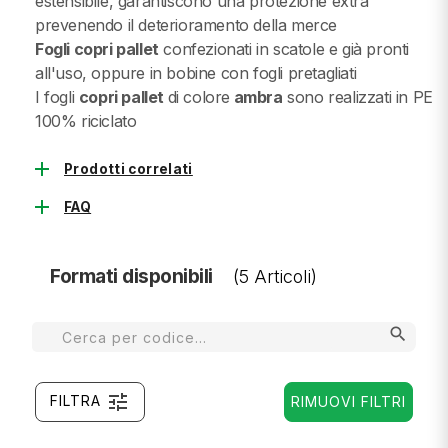
estensibile, garantiscono una protezione extra
prevenendo il deterioramento della merce
Fogli copri pallet
confezionati in scatole e già pronti
all'uso, oppure in bobine con fogli pretagliati
I fogli
copri pallet
di colore
ambra
sono realizzati in PE
100% riciclato
add
Prodotti correlati
add
FAQ
Formati disponibili
(5 Articoli)
search
tune
FILTRA
RIMUOVI FILTRI