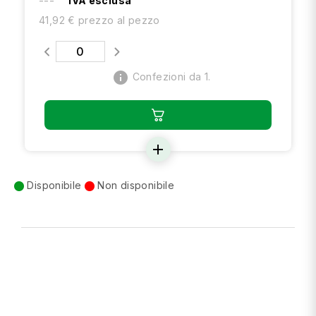
---
IVA esclusa
41,92 € prezzo al pezzo
info
Confezioni da 1.
add
Disponibile
Non disponibile