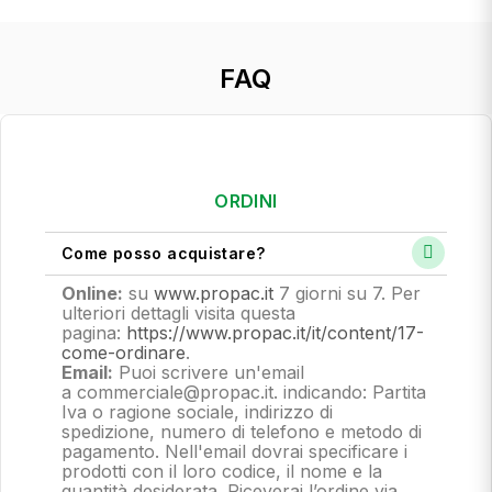
FAQ
ORDINI
Come posso acquistare?
Online:
su
www.propac.it
7 giorni su 7. Per
ulteriori dettagli visita questa
pagina:
https://www.propac.it/it/content/17-
come-ordinare
.
Email:
Puoi scrivere un'email
a commerciale@propac.it
. indicando: Partita
Iva o ragione sociale, indirizzo di
spedizione, numero di telefono e metodo di
pagamento.
Nell'email dovrai specificare i
prodotti con il loro codice, il nome e la
quantità desiderata. Riceverai l’ordine via