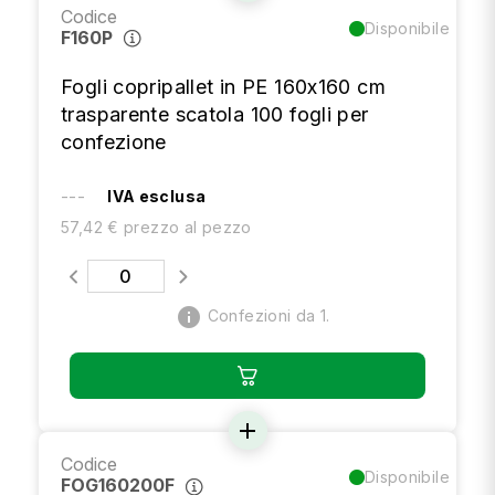
Codice
Disponibile
F160P
Fogli copripallet in PE 160x160 cm
trasparente scatola 100 fogli per
confezione
---
IVA esclusa
57,42 € prezzo al pezzo
info
Confezioni da 1.
add
Codice
Disponibile
FOG160200F