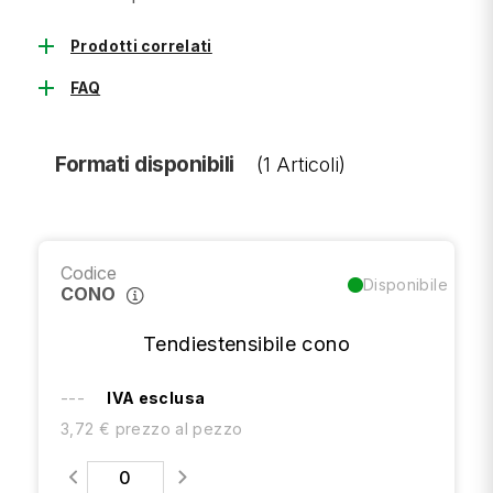
add
Prodotti correlati
add
FAQ
Formati disponibili
(1 Articoli)
Codice
Disponibile
CONO
Tendiestensibile cono
---
IVA esclusa
3,72 € prezzo al pezzo