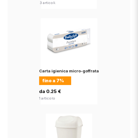
3 articoli.
Carta igienica micro-goffrata
fino a
7%
da 0.25 €
1 articolo