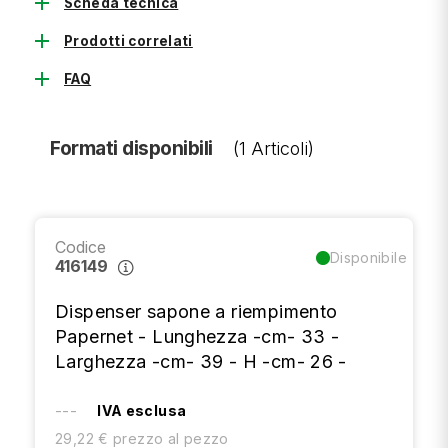
add
Scheda tecnica
add
Prodotti correlati
add
FAQ
Formati disponibili
(1 Articoli)
Codice
Disponibile
416149
Dispenser sapone a riempimento
Papernet - Lunghezza -cm- 33 -
Larghezza -cm- 39 - H -cm- 26 -
---
IVA esclusa
29,22 € prezzo al pezzo