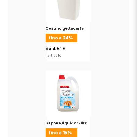
Cestino gettacarte
fino a
24%
da 4.51 €
1 articolo
Sapone liquido 5 litri
fino a
15%