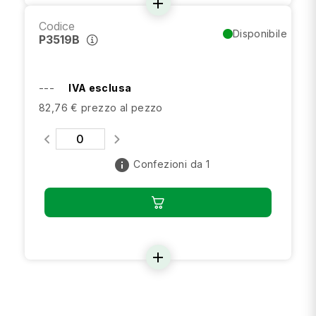
add
Codice
Disponibile
P3519B
---
IVA esclusa
82,76 € prezzo al pezzo
info
Confezioni da 1
add