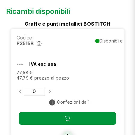
Ricambi disponibili
Graffe e punti metallici BOSTITCH
Codice
Disponibile
P3515B
---
IVA esclusa
77,58 €
47,79 € prezzo al pezzo
info
Confezioni da 1