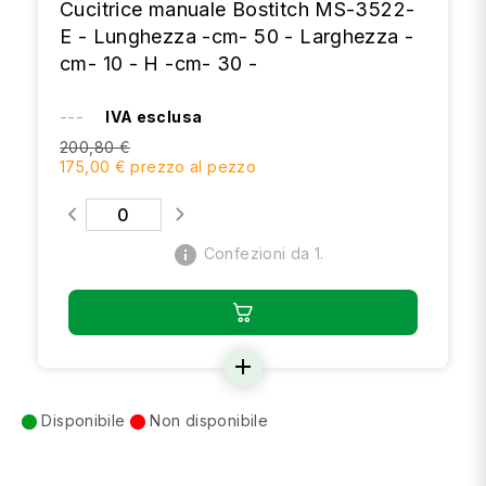
Cucitrice manuale Bostitch MS-3522-
E - Lunghezza -cm- 50 - Larghezza -
cm- 10 - H -cm- 30 -
---
IVA esclusa
200,80 €
175,00 € prezzo al pezzo
info
Confezioni da 1.
add
Disponibile
Non disponibile