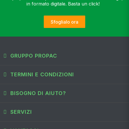
in formato digitale. Basta un click!
Sfoglialo ora
GRUPPO PROPAC
TERMINI E CONDIZIONI
BISOGNO DI AIUTO?
SERVIZI