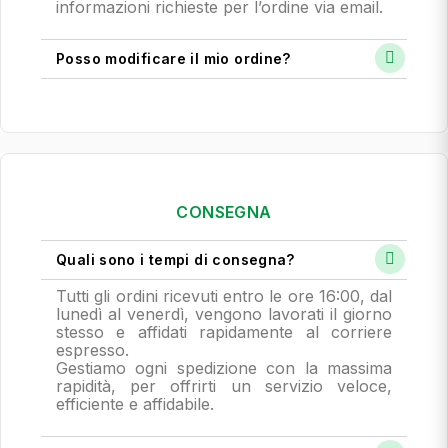
informazioni richieste per l’ordine via email.
Posso modificare il mio ordine?
CONSEGNA
Quali sono i tempi di consegna?
Tutti gli ordini ricevuti entro le ore 16:00, dal
lunedì al venerdì, vengono lavorati il giorno
stesso e affidati rapidamente al corriere
espresso.
Gestiamo ogni spedizione con la massima
rapidità, per offrirti un servizio veloce,
efficiente e affidabile.