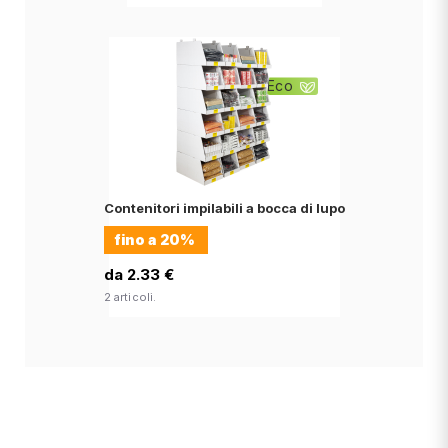
Eco
Contenitori impilabili a bocca di lupo
fino a
20%
da 2.33 €
2 articoli.