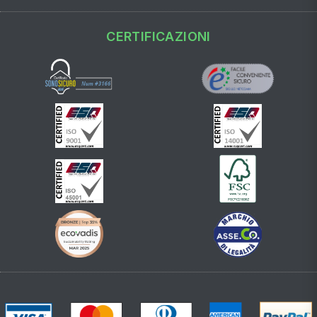
CERTIFICAZIONI