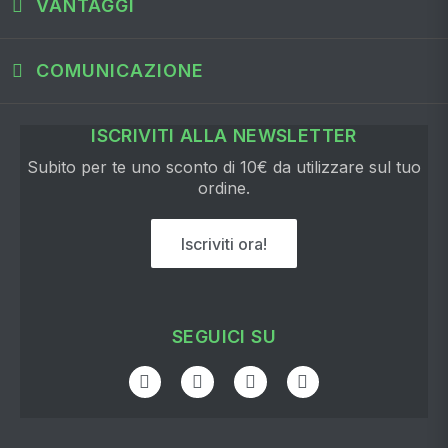
VANTAGGI
COMUNICAZIONE
ISCRIVITI ALLA NEWSLETTER
Subito per te uno sconto di 10€ da utilizzare sul tuo
ordine.
Iscriviti ora!
SEGUICI SU