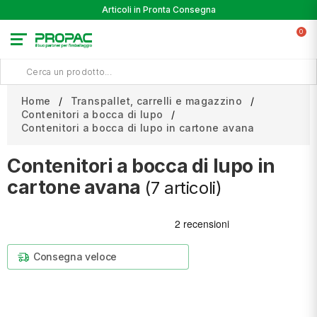
Articoli in Pronta Consegna
0
Home
Transpallet, carrelli e magazzino
Contenitori a bocca di lupo
Contenitori a bocca di lupo in cartone avana
Contenitori a bocca di lupo in
cartone avana
(7 articoli)
Consegna veloce