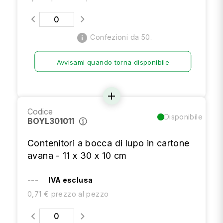
info
Confezioni da 50.
Avvisami quando torna disponibile
add
Codice
Disponibile
BOYL301011
Contenitori a bocca di lupo in cartone
avana - 11 x 30 x 10 cm
---
IVA esclusa
0,71 € prezzo al pezzo