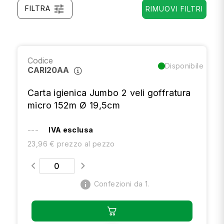
tune
FILTRA
RIMUOVI FILTRI
Codice
Disponibile
CARI20AA
Carta igienica Jumbo 2 veli goffratura
micro 152m Ø 19,5cm
---
IVA esclusa
23,96 € prezzo al pezzo
info
Confezioni da 1.