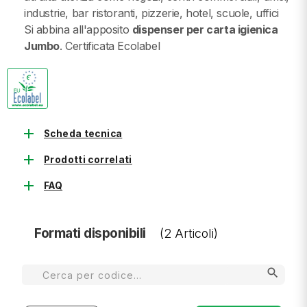
industrie, bar ristoranti, pizzerie, hotel, scuole, uffici
Si abbina all'apposito
dispenser per carta igienica
Jumbo
. Certificata Ecolabel
add
Scheda tecnica
add
Prodotti correlati
add
FAQ
Formati disponibili
(2 Articoli)
search