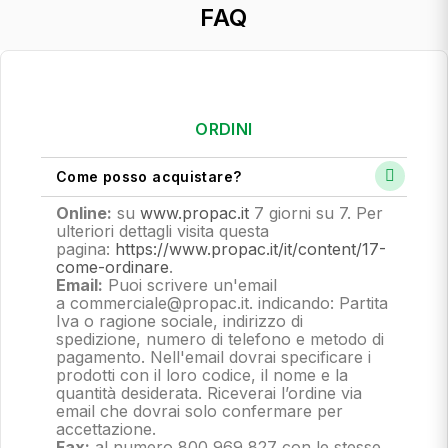
FAQ
ORDINI
Come posso acquistare?
Online:
su
www.propac.it
7 giorni su 7. Per
ulteriori dettagli visita questa
pagina:
https://www.propac.it/it/content/17-
come-ordinare
.
Email:
Puoi scrivere un'email
a commerciale@propac.it
. indicando: Partita
Iva o ragione sociale, indirizzo di
spedizione, numero di telefono e metodo di
pagamento.
Nell'email dovrai specificare i
prodotti con il loro codice, il nome e la
quantità desiderata. Riceverai l’ordine via
email che dovrai solo confermare per
accettazione.
Fax:
al numero 800 969 827 con le stesse