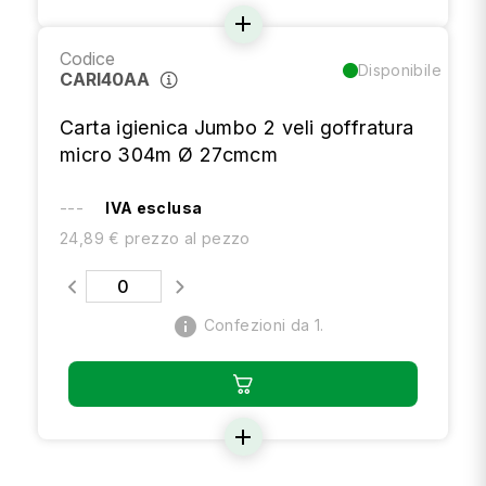
add
Codice
Disponibile
CARI40AA
Carta igienica Jumbo 2 veli goffratura
micro 304m Ø 27cmcm
---
IVA esclusa
24,89 € prezzo al pezzo
info
Confezioni da 1.
add