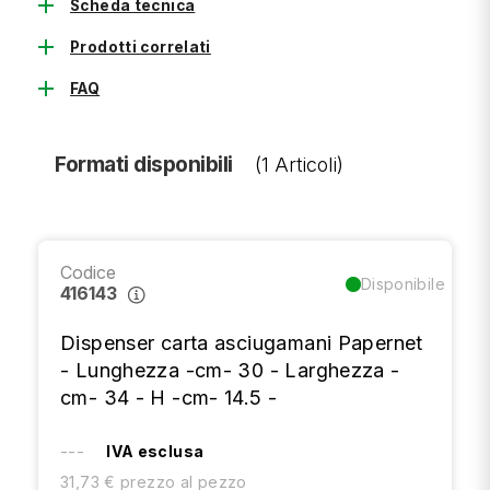
add
Scheda tecnica
add
Prodotti correlati
add
FAQ
Formati disponibili
(1 Articoli)
Codice
Disponibile
416143
Dispenser carta asciugamani Papernet
- Lunghezza -cm- 30 - Larghezza -
cm- 34 - H -cm- 14.5 -
---
IVA esclusa
31,73 € prezzo al pezzo