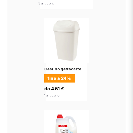
3 articoli.
Cestino gettacarte
fino a
24%
da 4.51 €
1 articolo