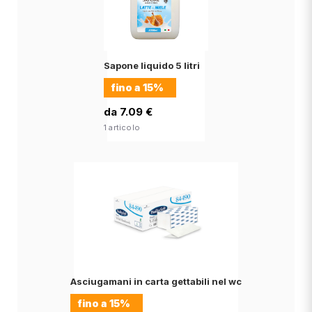
Sapone liquido 5 litri
fino a
15%
da 7.09 €
1 articolo
Asciugamani in carta gettabili nel wc
fino a
15%