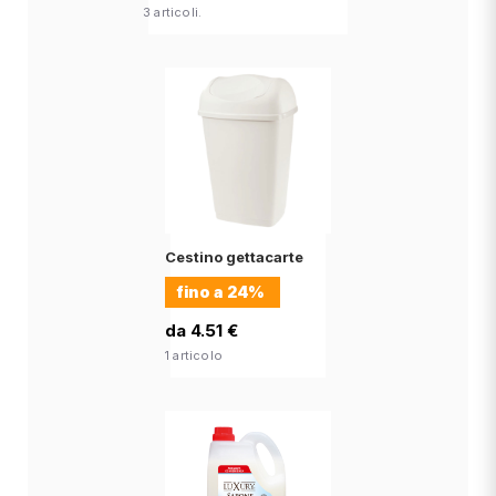
3 articoli.
Cestino gettacarte
fino a
24%
da 4.51 €
1 articolo