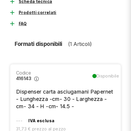
add
Scheda tecnica
add
Prodotti correlati
add
FAQ
Formati disponibili
(1 Articoli)
Codice
Disponibile
416143
Dispenser carta asciugamani Papernet
- Lunghezza -cm- 30 - Larghezza -
cm- 34 - H -cm- 14.5 -
---
IVA esclusa
31,73 € prezzo al pezzo