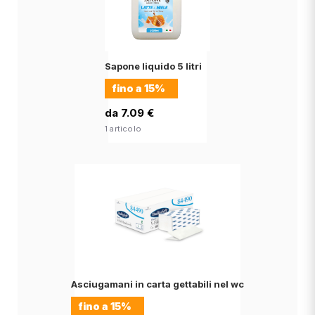
Sapone liquido 5 litri
fino a
15%
da 7.09 €
1 articolo
Asciugamani in carta gettabili nel wc
fino a
15%