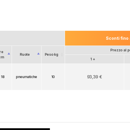
Sconti fino
Prezzo al 
re
Ruote
Peso kg
 cm
1 +
93,39 €
 18
pneumatiche
10