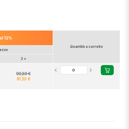
 al 12%
Quantità a carrello
pezzo
2 +
90,59 €
81,53 €