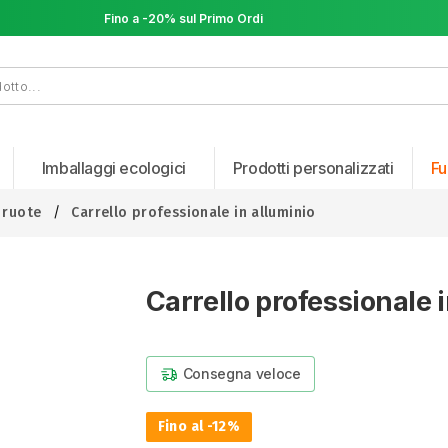
Fino a -20% sul Primo Ordine
Fino a -20% sul Primo Ordine
Imballaggi ecologici
Prodotti personalizzati
Fu
2 ruote
Carrello professionale in alluminio
Carrello professionale 
Consegna veloce
Fino al -12%