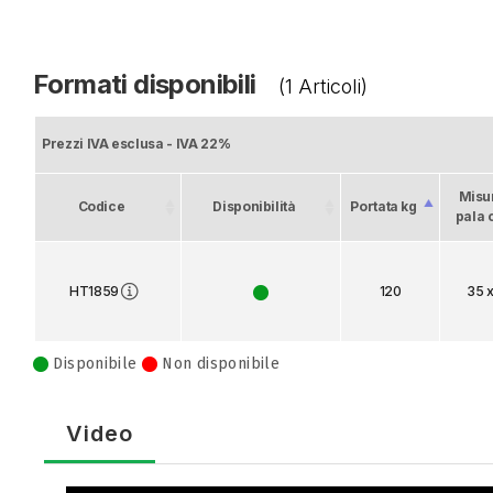
Formati disponibili
(1 Articoli)
Prezzi IVA esclusa - IVA 22%
Misu
Codice
Disponibilità
Portata kg
pala
HT1859
120
35 x
Disponibile
Non disponibile
Video