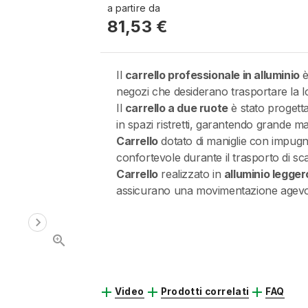
a partire da
81,53 €
Il
carrello professionale in alluminio
è
negozi che desiderano trasportare la lo
Il
carrello a due ruote
è stato progetta
in spazi ristretti, garantendo grande ma
Carrello
dotato di maniglie con impugn
confortevole durante il trasporto di scat
Carrello
realizzato in
alluminio legger
assicurano una movimentazione agevole 
chevron_right

add
add
add
Video
Prodotti correlati
FAQ