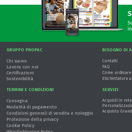
S
Sc
in
GRUPPO PROPAC
BISOGNO DI A
Chi siamo
Contatti
Lavora con noi
FAQ
Certificazioni
Come ordinare
Sostenibilità
Etichettatura 
TERMINI E CONDIZIONI
SERVIZI
Acquisti in rete
Consegna
Personalizzazi
Modalità di pagamento
Acquisto Grand
Condizioni generali di vendita e noleggio
Protezione della privacy
Cookie Policy
Whistleblowing Policy