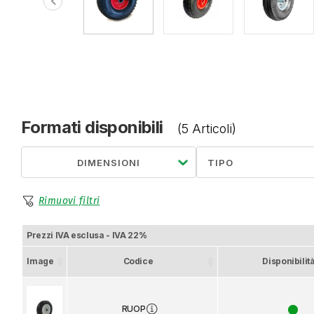
chevron_left
Formati disponibili
(5 Articoli)
DIMENSIONI
Rimuovi filtri
Prezzi IVA esclusa - IVA 22%
Image
Codice
Disponibilit
RUOP