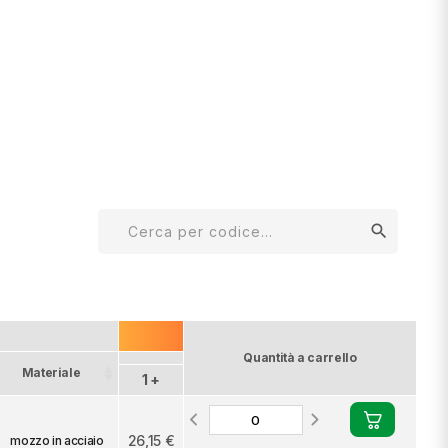
search
Quantità a carrello
Materiale
1 +
26,15 €
mozzo in acciaio