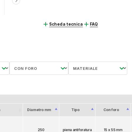
chevron_right
add
add
Scheda tecnica
FAQ
à
Diametro mm
Tipo
Con foro
250
piena antiforatura
15 x 55 mm