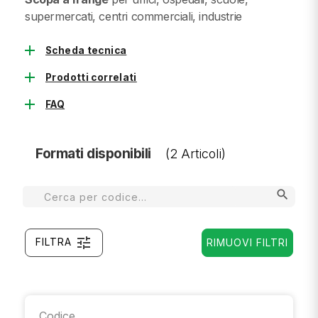
supermercati, centri commerciali, industrie
add
Scheda tecnica
add
Prodotti correlati
add
FAQ
Formati disponibili
(2 Articoli)
search
tune
FILTRA
RIMUOVI FILTRI
Codice