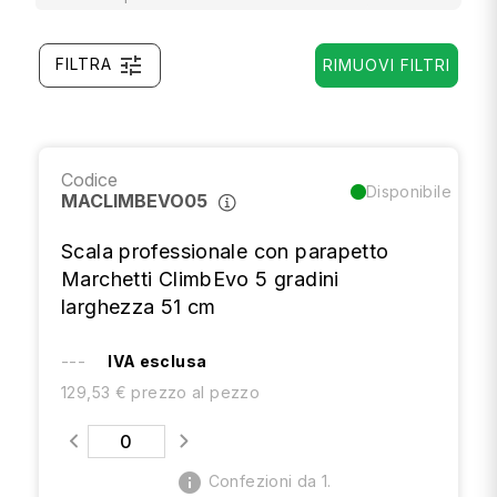
tune
FILTRA
RIMUOVI FILTRI
Codice
Disponibile
MACLIMBEVO05
Scala professionale con parapetto
Marchetti ClimbEvo 5 gradini
larghezza 51 cm
---
IVA esclusa
129,53 € prezzo al pezzo
info
Confezioni da 1.