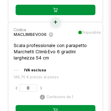
add
Codice
Disponibile
MACLIMBEVO06
Scala professionale con parapetto
Marchetti ClimbEvo 6 gradini
larghezza 54 cm
---
IVA esclusa
146,70 € prezzo al pezzo
info
Confezioni da 1.