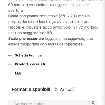
60 mm con vaschetta portaoggetti e cinghie anti-
apertura
Scala
con piattaforma ampia (270 x 290 mm) in
polipropilene con tecnologia avanzata, struttura
reticolare robusta e tacco antiscivolo in PVC morbido
per una maggiore stabilità
Scala professionale
leggera e maneggevole, può
essere trasportata con facilità dall’operatore
add
Scheda tecnica
add
Prodotti correlati
add
FAQ
Formati disponibili
(2 Articoli)
search