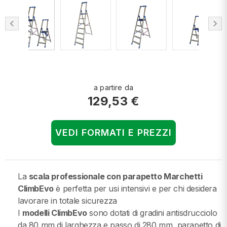
chevron_left
chevron_right
a partire da
129,53 €
VEDI FORMATI E PREZZI
La
scala professionale con parapetto Marchetti
ClimbEvo
è perfetta per usi intensivi e per chi desidera
lavorare in totale sicurezza
I
modelli ClimbEvo
sono dotati di gradini antisdrucciolo
da 80 mm di larghezza e passo di 280 mm, parapetto di