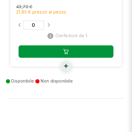
43,70 €
21,85 € prezzo al pezzo
info
Confezioni da 1.
add
Disponibile
Non disponibile