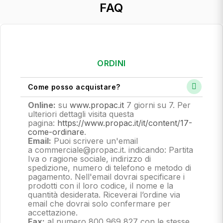
FAQ
ORDINI
Come posso acquistare?
Online:
su
www.propac.it
7 giorni su 7. Per
ulteriori dettagli visita questa
pagina:
https://www.propac.it/it/content/17-
come-ordinare
.
Email:
Puoi scrivere un'email
a commerciale@propac.it
. indicando: Partita
Iva o ragione sociale, indirizzo di
spedizione, numero di telefono e metodo di
pagamento.
Nell'email dovrai specificare i
prodotti con il loro codice, il nome e la
quantità desiderata. Riceverai l’ordine via
email che dovrai solo confermare per
accettazione.
Fax:
al numero 800 969 827 con le stesse