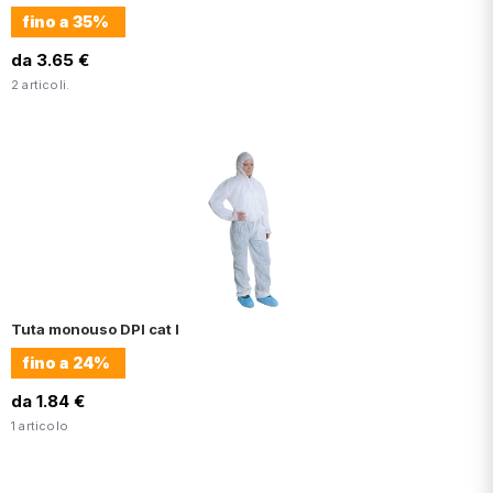
fino a
35%
da 3.65 €
2 articoli.
Tuta monouso DPI cat I
fino a
24%
da 1.84 €
1 articolo