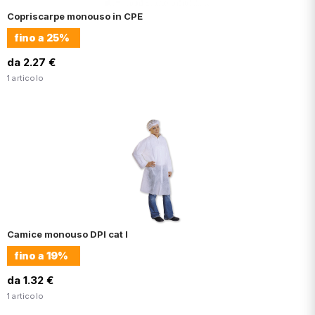
Copriscarpe monouso in CPE
fino a
25%
da 2.27 €
1 articolo
Camice monouso DPI cat I
fino a
19%
da 1.32 €
1 articolo