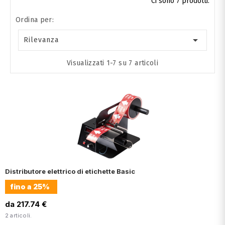
Ci sono 7 prodotti.
Ordina per:

Rilevanza
Visualizzati 1-7 su 7 articoli
Distributore elettrico di etichette Basic
fino a
25%
da 217.74 €
2 articoli.