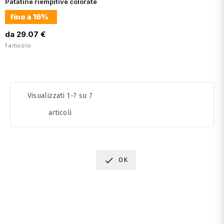
Patatine riempitive colorate
fino a
16%
da 29.07 €
1 articolo
Visualizzati 1-7 su 7
articoli

OK