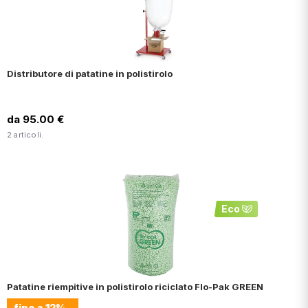
Distributore di patatine in polistirolo
da 95.00 €
2 articoli.
Eco
Patatine riempitive in polistirolo riciclato Flo-Pak GREEN
fino a
12%