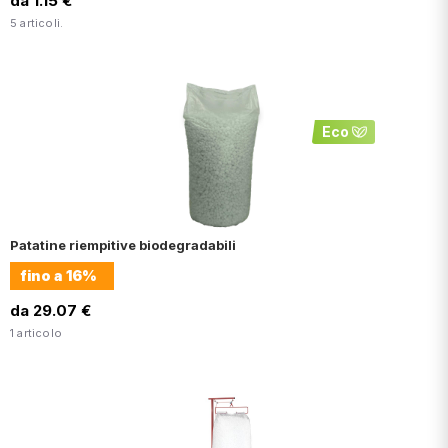
da 1.15 €
5 articoli.
Eco
Patatine riempitive biodegradabili
fino a
16%
da 29.07 €
1 articolo