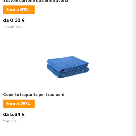
Scatole cartone due onde avana
fino a
61%
da 0.32 €
196 articoli.
Coperte trapunte per traslochi
fino a
25%
da 5.64 €
2 articoli.