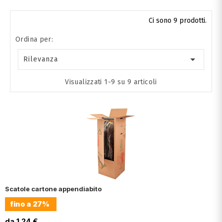
Ci sono 9 prodotti.
Ordina per:

Rilevanza
Visualizzati 1-9 su 9 articoli
Scatole cartone appendiabito
fino a
27%
da 1.24 €