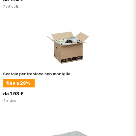
7 articoli.
Scatole per trasloco con maniglie
fino a
29%
da 1.93 €
4 articoli.